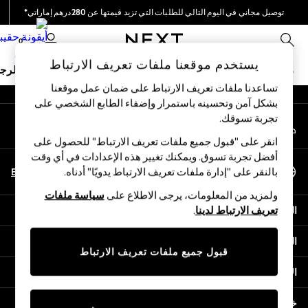
توصيل مجاني في اليوم التالي للطلبات التي تزيد قيمتها عن 280درهم إماراتي*
An error occurred on client
نحن نقوم بدفع جميع الرسوم
0
شبكاتنا الاجتماعية
يستخدم موقعنا ملفات تعريف الارتباط
ملابس مدرسية
البنات
الأولاد
البيبي
النساء
الرج
تساعدنا ملفات تعريف الارتباط على ضمان عمل موقعنا
بشكل آمن وتحسينه باستمرار وإضفاء الطابع الشخصي على
HOLIDAY SHOP
تجربة تسوقك.‏
حسابي
Holiday Shop
قم بتسجيل الدخول إلى حسابك
Modest Holiday Outfits
انقر على "قبول جميع ملفات تعريف الارتباط" للحصول على
Sunset Styles
أفضل تجربة تسوق. ويمكنك تغيير هذه الإعدادات في أي وقت
اختر اللغة
Summer Nightwear
En
Ar
بالنقر على "إدارة ملفات تعريف الارتباط يدويًا" أدناه.
العربية
Occasionwear
ولمزيد من المعلومات، يرجى الاطلاع على
سياسة ملفات
Girls
المساعدة
تعريف الارتباط لدينا
.
Girls' Holiday Shop
Girls' Travel Styles
الخصوصية والحقوق القانونية
Sunset Styles
قبول جميع ملفات تعريف الارتباط
Dresses
الأقسام
Occasionwear
Sets & Outfits
خدمات أخرى