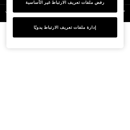
رفض ملفات تعريف الارتباط غير الأساسية
Linen Collection
Swimwear & Beachwear
حقوق الطبع والنشر محفوظة © لصالح 2026 Next General Trading LLC. مسجلة في
دبي. رقم الشركة 1202472
Tops & T-Shirts
Sandals & Sliders
إدارة ملفات تعريف الارتباط يدويًا
Jumpsuits & Playsuits
Shorts & Skirts
Sun Safe
Sun Hats & Caps
Sunglasses
Women's Holiday Shop
Women's Travel Styles
Dresses
Occasionwear
Linen Collection
Tops & T-Shirts
Cover Ups & Kaftans
Sandals
Swimwear
Jumpsuits & Playsuits