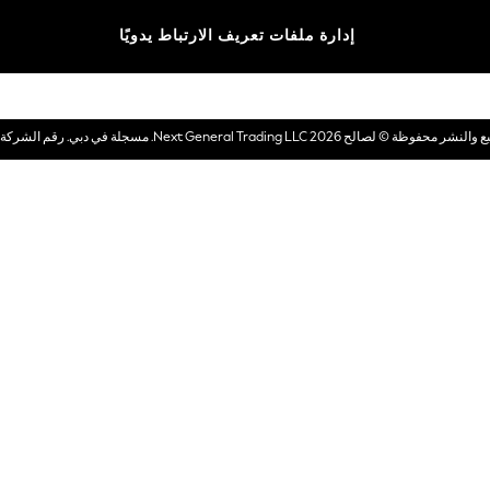
الماركات
إدارة ملفات تعريف الارتباط يدويًا
بطاقات هدايا إلكترونية
© لصالح 2026 Next General Trading LLC. مسجلة في دبي. رقم الشركة 1202472