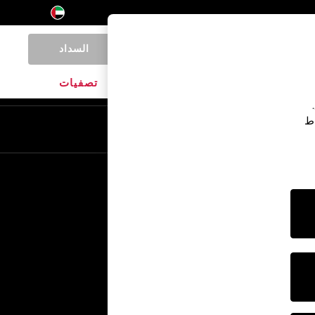
السداد
0
المنتجات المنزلية
الماركات
تصفيات
اط
En
Ar
خدمات أخرى
الإعلام والصحافة
الشركة
وظائف NEXT
برنامج الشركاء الخاص بنا