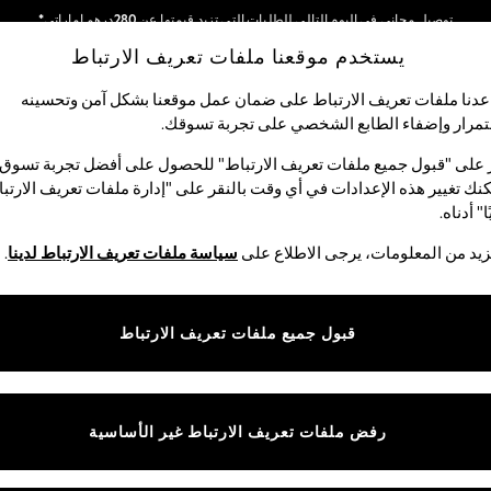
توصيل مجاني في اليوم التالي للطلبات التي تزيد قيمتها عن 280درهم إماراتي*
يستخدم موقعنا ملفات تعريف الارتباط
نحن نقوم بدفع جميع الرسوم
شبكاتنا الاجتماعية
دنا ملفات تعريف الارتباط على ضمان عمل موقعنا بشكل آمن وتحسينه
مرار وإضفاء الطابع الشخصي على تجربة تسوقك.‏
الأولاد
البيبي
النساء
الرجال
 على "قبول جميع ملفات تعريف الارتباط" للحصول على أفضل تجربة تسوق.
نك تغيير هذه الإعدادات في أي وقت بالنقر على "إدارة ملفات تعريف الارتب
اختر اللغة
ا" أدناه.
العربية
يد من المعلومات، يرجى الاطلاع على
سياسة ملفات تعريف الارتباط لدينا
.
قوق القانونية
الأقسام
ية وملفات تعريف الارتباط
نسائي
قبول جميع ملفات تعريف الارتباط
كام
رجالي
عريف الارتباط بشكل فردي
الأولاد
البنات
رفض ملفات تعريف الارتباط غير الأساسية
المنتجات المنزلية
البيبي