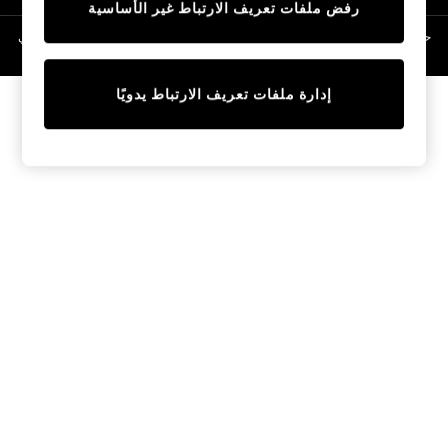
رفض ملفات تعريف الارتباط غير الأساسية
Linen Collection
Swimwear & Beachwear
حقوق الطبع والنشر محفوظة © لصالح 2026 Next General Trading LLC. مسجلة في
دبي. رقم الشركة 1202472
Tops & T-Shirts
Sandals & Sliders
إدارة ملفات تعريف الارتباط يدويًا
Jumpsuits & Playsuits
Shorts & Skirts
Sun Safe
Sun Hats & Caps
Sunglasses
Women's Holiday Shop
Women's Travel Styles
Dresses
Occasionwear
Linen Collection
Tops & T-Shirts
Cover Ups & Kaftans
Sandals
Swimwear
Jumpsuits & Playsuits