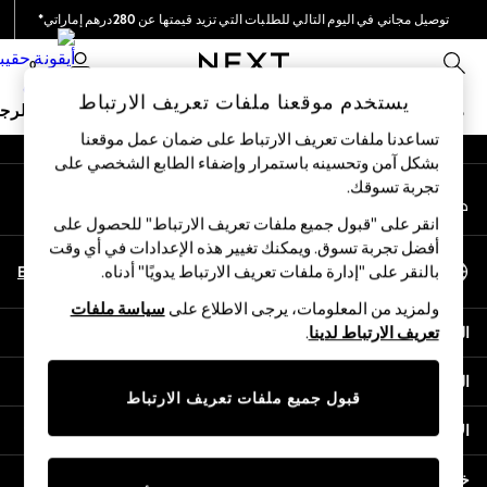
توصيل مجاني في اليوم التالي للطلبات التي تزيد قيمتها عن 280درهم إماراتي*
An error occurred on client
نحن نقوم بدفع جميع الرسوم
0
شبكاتنا الاجتماعية
يستخدم موقعنا ملفات تعريف الارتباط
ملابس مدرسية
البنات
الأولاد
البيبي
النساء
الرج
تساعدنا ملفات تعريف الارتباط على ضمان عمل موقعنا
بشكل آمن وتحسينه باستمرار وإضفاء الطابع الشخصي على
HOLIDAY SHOP
تجربة تسوقك.‏
حسابي
Holiday Shop
قم بتسجيل الدخول إلى حسابك
Modest Holiday Outfits
انقر على "قبول جميع ملفات تعريف الارتباط" للحصول على
Sunset Styles
أفضل تجربة تسوق. ويمكنك تغيير هذه الإعدادات في أي وقت
اختر اللغة
Summer Nightwear
En
Ar
بالنقر على "إدارة ملفات تعريف الارتباط يدويًا" أدناه.
العربية
Occasionwear
ولمزيد من المعلومات، يرجى الاطلاع على
سياسة ملفات
Girls
المساعدة
تعريف الارتباط لدينا
.
Girls' Holiday Shop
Girls' Travel Styles
الخصوصية والحقوق القانونية
Sunset Styles
قبول جميع ملفات تعريف الارتباط
Dresses
الأقسام
Occasionwear
Sets & Outfits
خدمات أخرى