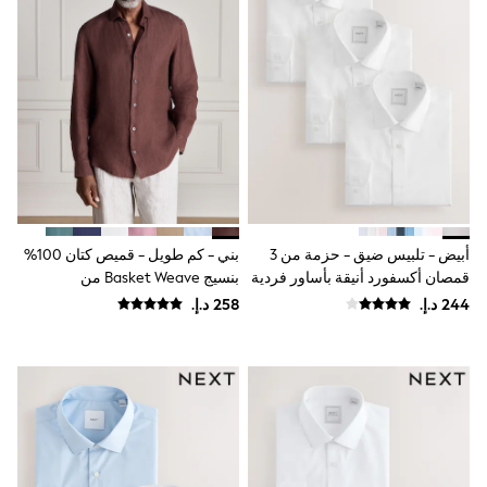
Sunset Styles
Occasionwear
Sets & Outfits
Linen Collection
Tops & T-Shirts
Shirts
Polo Shirts
Swimwear
Shorts
Sandals & Clogs
Sun Safe
Rash Vests
أبيض - تلبيس ضيق - حزمة من 3
بني - كم طويل - قميص كتان 100%
Sun Hats & Caps
قمصان أكسفورد أنيقة بأساور فردية
بنسيج Basket Weave من
Sunglasses
سهلة العناية
Signature
Baby Holiday Shop
Baby Summer Nightwear
Occasionwear
Dresses
Sets & Outfits
Rompers
Sandals
Swimwear
Sun Hats & Caps