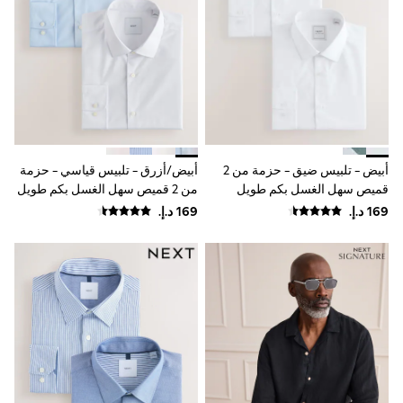
Mens' Holiday Shop
Occasionwear
Shirts
Linen Collection
Polo Shirts
Tops & T-Shirts
Trousers & Chinos
Jeans
Sandals
Shorts
أبيض - تلبيس ضيق - حزمة من 2
أبيض/أزرق - تلبيس قياسي - حزمة
Swimwear
Hats & Caps
قميص سهل الغسل بكم طويل
من 2 قميص سهل الغسل بكم طويل
Vests
وتصميم أنيق بأساور أكمام مفردة
وتصميم أنيق بأساور أكمام مفردة
Sunglasses
Beach Towels
Bags
Travel Bags
Luggage
Angel & Rocket
B by Ted Baker
Baker by Ted Baker
Boden
Lipsy
Love & Roses