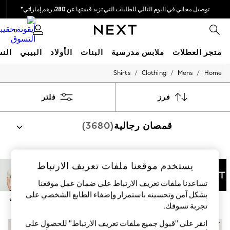
توصيل مجاني في اليوم التالي للطلبات التي تزيد قيمتها عن 280درهم إماراتي*
نحن نقوم بدفع جميع الرسوم
0
متجر العطلات
ملابس مدرسية
البنات
الأولاد
البيبي
النس
/
/
/
Shirts
Clothing
Mens
Home
HOLIDAY SHOP
Holiday Shop
Modest Holiday Outfits
فرز
فلتر
Sunset Styles
Summer Nightwear
قمصان رجالية
(3680)
Occasionwear
Girls
Girls' Holiday Shop
Girls' Travel Styles
تسوق حسب الفئة
Sunset Styles
يستخدم موقعنا ملفات تعريف الارتباط
القمصان
طقم شورتات و تي شيرتات
Dresses
تساعدنا ملفات تعريف الارتباط على ضمان عمل موقعنا
Occasionwear
Sets & Outfits
بشكل آمن وتحسينه باستمرار وإضفاء الطابع الشخصي على
Next
عادي
ضيق
كم قصير
كم طويل
كتان
Linen Collection
تجربة تسوقك.‏
Swimwear & Beachwear
Tops & T-Shirts
انقر على "قبول جميع ملفات تعريف الارتباط" للحصول على