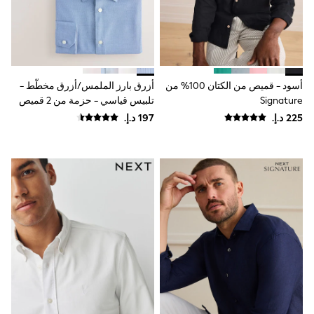
Mint Velvet
Monsoon
River Island
SCHOOWEAR
All Boys Schoolwear
Shoes
أسود - قميص من الكتان 100% من
أزرق بارز الملمس/أزرق مخطّط -
Trousers
Shorts
Signature
تلبيس قياسي - حزمة من 2 قميص
Shirts
سهل الغسل بكم طويل وتصميم أنيق
Polo Shirts
بأساور أكمام مفردة
Sweatshirts & Jumpers
Coats & Jackets
Underwear
Socks
Multipacks
All Boys Sport & Swimwear
Trainers & Pumps
Swimwear
Tops
Shorts
Joggers
adidas
Nike
All Girls Schoolwear