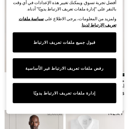
Sandals & Sliders
أفضل تجربة تسوق. ويمكنك تغيير هذه الإعدادات في أي وقت
Jumpsuits & Playsuits
بالنقر على "إدارة ملفات تعريف الارتباط يدويًا" أدناه.
Shorts & Skirts
Sun Safe
ولمزيد من المعلومات، يرجى الاطلاع على
سياسة ملفات
Sun Hats & Caps
تعريف الارتباط لدينا
.
Sunglasses
Women's Holiday Shop
Women's Travel Styles
قبول جميع ملفات تعريف الارتباط
Dresses
Occasionwear
Linen Collection
Tops & T-Shirts
Cover Ups & Kaftans
رفض ملفات تعريف الارتباط غير الأساسية
Sandals
Swimwear
محايد/أخضر/رمادي - حزمة من 3
بني/أسود/محايد - حزمة من 3
Jumpsuits & Playsuits
أطقم من قميص وشورت جيرسيه
قمصان جيرسيه بكم قصير وياقة
Beachwear
صغيرة
إدارة ملفات تعريف الارتباط يدويًا
Skirts
Trousers
Sunglasses
Sun Hats & Caps
Resort Styles
Boys' Holiday Shop
Boys' Travel Styles