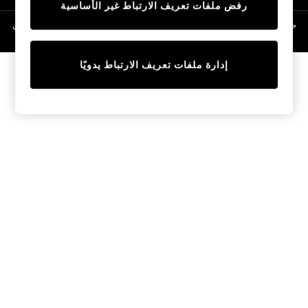
رفض ملفات تعريف الارتباط غير الأساسية
Linen Collection
Swimwear & Beachwear
حقوق الطبع والنشر محفوظة © لصالح 2026 Next General Trading LLC. مسجلة في
دبي. رقم الشركة 1202472
Tops & T-Shirts
Sandals & Sliders
إدارة ملفات تعريف الارتباط يدويًا
Jumpsuits & Playsuits
Shorts & Skirts
Sun Safe
Sun Hats & Caps
Sunglasses
Women's Holiday Shop
Women's Travel Styles
Dresses
Occasionwear
Linen Collection
Tops & T-Shirts
Cover Ups & Kaftans
Sandals
Swimwear
Jumpsuits & Playsuits