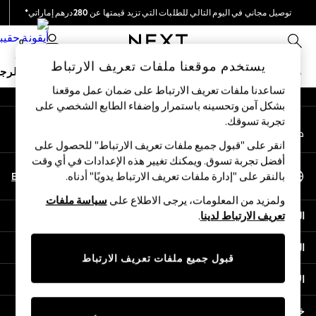
توصيل مجاني في اليوم التالي للطلبات التي تزيد قيمتها عن 280درهم إماراتي*
An error occurred on client
نحن نقوم بدفع جميع الرسوم
0
شبكاتنا الاجتماعية
يستخدم موقعنا ملفات تعريف الارتباط
ملابس مدرسية
البنات
الأولاد
البيبي
النساء
الرج
تساعدنا ملفات تعريف الارتباط على ضمان عمل موقعنا
بشكل آمن وتحسينه باستمرار وإضفاء الطابع الشخصي على
HOLIDAY SHOP
تجربة تسوقك.‏
حسابي
Holiday Shop
قم بتسجيل الدخول إلى حسابك
Modest Holiday Outfits
انقر على "قبول جميع ملفات تعريف الارتباط" للحصول على
Sunset Styles
أفضل تجربة تسوق. ويمكنك تغيير هذه الإعدادات في أي وقت
اختر اللغة
Summer Nightwear
En
Ar
بالنقر على "إدارة ملفات تعريف الارتباط يدويًا" أدناه.
العربية
Occasionwear
ولمزيد من المعلومات، يرجى الاطلاع على
سياسة ملفات
Girls
المساعدة
تعريف الارتباط لدينا
.
Girls' Holiday Shop
Girls' Travel Styles
الخصوصية والحقوق القانونية
Sunset Styles
قبول جميع ملفات تعريف الارتباط
Dresses
الأقسام
Occasionwear
Sets & Outfits
خدمات أخرى