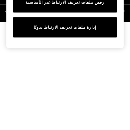
رفض ملفات تعريف الارتباط غير الأساسية
Linen Collection
Swimwear & Beachwear
حقوق الطبع والنشر محفوظة © لصالح 2026 Next General Trading LLC. مسجلة في
دبي. رقم الشركة 1202472
Tops & T-Shirts
Sandals & Sliders
إدارة ملفات تعريف الارتباط يدويًا
Jumpsuits & Playsuits
Shorts & Skirts
Sun Safe
Sun Hats & Caps
Sunglasses
Women's Holiday Shop
Women's Travel Styles
Dresses
Occasionwear
Linen Collection
Tops & T-Shirts
Cover Ups & Kaftans
Sandals
Swimwear
Jumpsuits & Playsuits