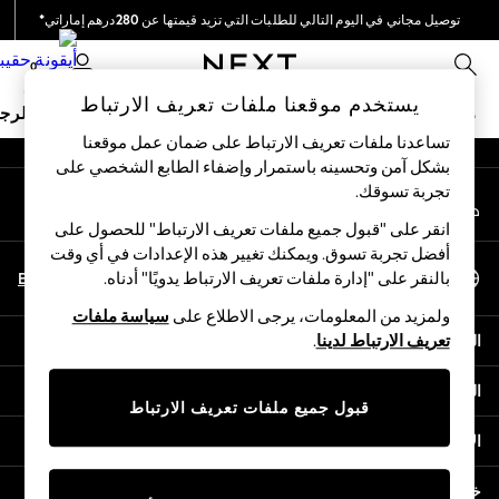
توصيل مجاني في اليوم التالي للطلبات التي تزيد قيمتها عن 280درهم إماراتي*
An error occurred on client
نحن نقوم بدفع جميع الرسوم
0
شبكاتنا الاجتماعية
يستخدم موقعنا ملفات تعريف الارتباط
ملابس مدرسية
البنات
الأولاد
البيبي
النساء
الرج
تساعدنا ملفات تعريف الارتباط على ضمان عمل موقعنا
بشكل آمن وتحسينه باستمرار وإضفاء الطابع الشخصي على
HOLIDAY SHOP
تجربة تسوقك.‏
حسابي
Holiday Shop
قم بتسجيل الدخول إلى حسابك
Modest Holiday Outfits
انقر على "قبول جميع ملفات تعريف الارتباط" للحصول على
Sunset Styles
أفضل تجربة تسوق. ويمكنك تغيير هذه الإعدادات في أي وقت
اختر اللغة
Summer Nightwear
En
Ar
بالنقر على "إدارة ملفات تعريف الارتباط يدويًا" أدناه.
العربية
Occasionwear
ولمزيد من المعلومات، يرجى الاطلاع على
سياسة ملفات
Girls
المساعدة
تعريف الارتباط لدينا
.
Girls' Holiday Shop
Girls' Travel Styles
الخصوصية والحقوق القانونية
Sunset Styles
قبول جميع ملفات تعريف الارتباط
Dresses
الأقسام
Occasionwear
Sets & Outfits
خدمات أخرى