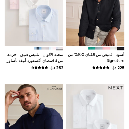
Mens' Holiday Shop
Occasionwear
Shirts
Linen Collection
Polo Shirts
Tops & T-Shirts
Trousers & Chinos
Jeans
Sandals
Shorts
أسود - قميص من الكتان 100% من
متعدد الألوان - تلبيس ضيق - حزمة
Swimwear
Hats & Caps
Signature
من 3 قمصان أكسفورد أنيقة بأساور
Vests
فردية سهلة العناية
Sunglasses
Beach Towels
Bags
Travel Bags
Luggage
Angel & Rocket
B by Ted Baker
Baker by Ted Baker
Boden
Lipsy
Love & Roses