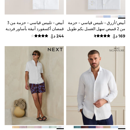
Shoes
Dresses
Trousers
Skirts
أبيض/أزرق - تلبيس قياسي - حزمة
أبيض - تلبيس قياسي - حزمة من 3
Shirts
من 2 قميص سهل الغسل بكم طويل
قمصان أكسفورد أنيقة بأساور فردية
Polo Shirts
وتصميم أنيق بأساور أكمام مفردة
سهلة العناية
Sweatshirts
Cardigans
Coats & Jackets
Underwear
Socks & Tights
Multipacks
All Girls Sports & Swimwear
Trainers & Pumps
Swimwear
Tops
Leggings
Shorts
Joggers
adidas
Nike
Shop All
Shoes