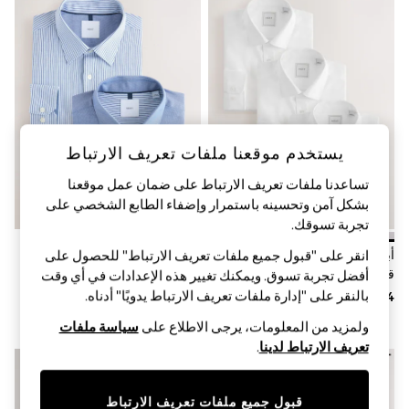
Sandals & Sliders
Jumpsuits & Playsuits
Shorts & Skirts
Sun Safe
Sun Hats & Caps
Sunglasses
Women's Holiday Shop
Women's Travel Styles
Dresses
يستخدم موقعنا ملفات تعريف الارتباط
Occasionwear
Linen Collection
تساعدنا ملفات تعريف الارتباط على ضمان عمل موقعنا
Tops & T-Shirts
بشكل آمن وتحسينه باستمرار وإضفاء الطابع الشخصي على
Cover Ups & Kaftans
تجربة تسوقك.‏
Sandals
Swimwear
أبيض - تلبيس ضيق - حزمة من 3
أزرق بارز الملمس/أزرق مخطّط -
انقر على "قبول جميع ملفات تعريف الارتباط" للحصول على
Jumpsuits & Playsuits
قمصان أكسفورد أنيقة بأساور فردية
تلبيس قياسي - حزمة من 2 قميص
أفضل تجربة تسوق. ويمكنك تغيير هذه الإعدادات في أي وقت
Beachwear
سهلة العناية
سهل الغسل بكم طويل وتصميم أنيق
بالنقر على "إدارة ملفات تعريف الارتباط يدويًا" أدناه.
Skirts
بأساور أكمام مفردة
Trousers
ولمزيد من المعلومات، يرجى الاطلاع على
سياسة ملفات
Sunglasses
تعريف الارتباط لدينا
.
Sun Hats & Caps
Resort Styles
Boys' Holiday Shop
قبول جميع ملفات تعريف الارتباط
Boys' Travel Styles