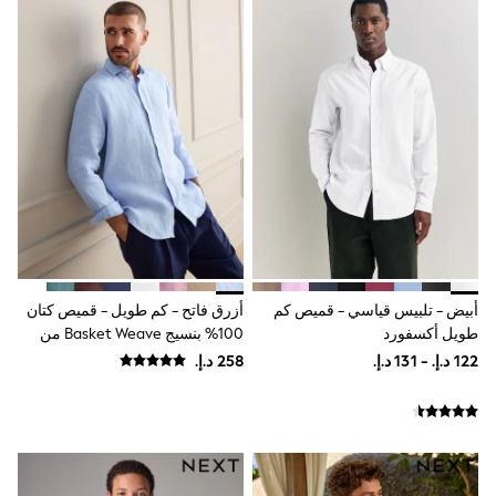
0-2 years
3-5 years
6-8 years
9-11 years
12-14 years
15+ years
All Clothing
Coats & Jackets
Dresses
Holiday Shop
Jeans
Jumpsuits & Playsuits
Kid's Top Picks
Top & Bottom Sets
Summer Dresses
أبيض - تلبيس قياسي - قميص كم
أزرق فاتح - كم طويل - قميص كتان
Polka Dots
طويل أكسفورد
100% بنسيج Basket Weave من
THE SET
Signature
Knitwear
Loungewear
Nightwear & Pyjamas
Occasionwear
Pants & Leggings
Schoolwear
Sets & Outfits