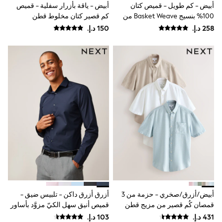
Coats & Jackets
أبيض - كم طويل - قميص كتان
أبيض - ياقة بأزرار سفلية - قميص
Bags & Accessories
100% بنسيج Basket Weave من
كم قصير كتان مخلوط قطن
Shirts
Signature
Polo Shirts
Shop all
Shoes
Coats & Jackets
Bags
Polo Shirts
Blue
Black
White
Grey
Green
Red
All Branded Schoolwear
adidas
Nike
Baker by Ted Baker
Hype
Kickers
أبيض/أزرق/صخري - حزمة من 3
أزرق أزرق داكن - تلبيس ضيق -
Clarks
قمصان كُم قصير من مزيج قطن
قميص أنيق سهل الكيّ مزوَّد بأساور
Trutex
وكتّان
فردية
Start Rite