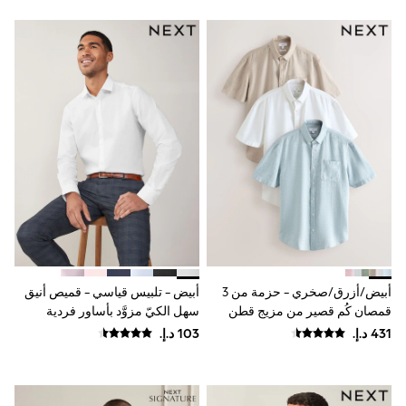
Mint Velvet
Monsoon
River Island
SCHOOWEAR
All Boys Schoolwear
Shoes
Trousers
Shorts
Shirts
Polo Shirts
Sweatshirts & Jumpers
Coats & Jackets
Underwear
Socks
Multipacks
All Boys Sport & Swimwear
Trainers & Pumps
أبيض/أزرق/صخري - حزمة من 3
أبيض - تلبيس قياسي - قميص أنيق
Swimwear
قمصان كُم قصير من مزيج قطن
سهل الكيّ مزوَّد بأساور فردية
Tops
وكتّان
Shorts
Joggers
adidas
Nike
All Girls Schoolwear