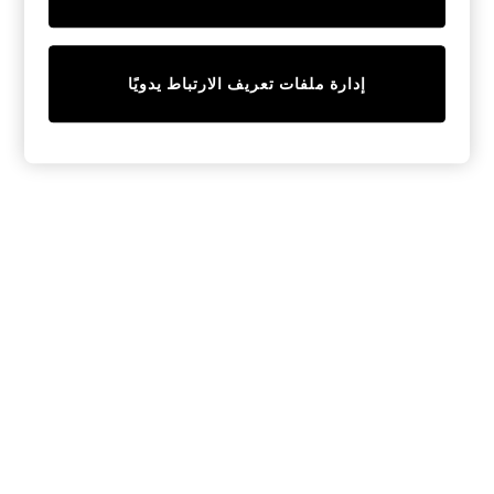
Sunset Styles
Occasionwear
Sets & Outfits
Linen Collection
إدارة ملفات تعريف الارتباط يدويًا
Tops & T-Shirts
Shirts
Polo Shirts
Swimwear
Shorts
Sandals & Clogs
Sun Safe
Rash Vests
Sun Hats & Caps
Sunglasses
Baby Holiday Shop
Baby Summer Nightwear
Occasionwear
Dresses
Sets & Outfits
Rompers
Sandals
Swimwear
Sun Hats & Caps