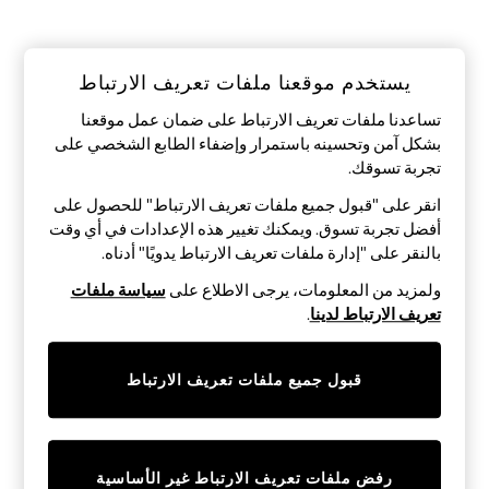
Sandals & Sliders
Jumpsuits & Playsuits
Shorts & Skirts
Sun Safe
يستخدم موقعنا ملفات تعريف الارتباط
Sun Hats & Caps
Sunglasses
تساعدنا ملفات تعريف الارتباط على ضمان عمل موقعنا
Women's Holiday Shop
بشكل آمن وتحسينه باستمرار وإضفاء الطابع الشخصي على
Women's Travel Styles
تجربة تسوقك.‏
Dresses
Occasionwear
انقر على "قبول جميع ملفات تعريف الارتباط" للحصول على
Linen Collection
أفضل تجربة تسوق. ويمكنك تغيير هذه الإعدادات في أي وقت
Tops & T-Shirts
بالنقر على "إدارة ملفات تعريف الارتباط يدويًا" أدناه.
Cover Ups & Kaftans
Sandals
ولمزيد من المعلومات، يرجى الاطلاع على
سياسة ملفات
Swimwear
تعريف الارتباط لدينا
.
Jumpsuits & Playsuits
Beachwear
Skirts
Trousers
قبول جميع ملفات تعريف الارتباط
Sunglasses
Sun Hats & Caps
Resort Styles
Boys' Holiday Shop
رفض ملفات تعريف الارتباط غير الأساسية
Boys' Travel Styles