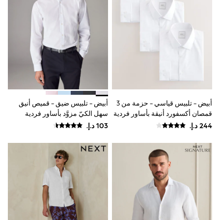
Coats & Jackets
Bags & Accessories
Shirts
Polo Shirts
Shop all
Shoes
Coats & Jackets
Bags
Polo Shirts
Blue
Black
أبيض - تلبيس قياسي - حزمة من 3
أبيض - تلبيس ضيق - قميص أنيق
White
قمصان أكسفورد أنيقة بأساور فردية
سهل الكيّ مزوَّد بأساور فردية
Grey
سهلة العناية
Green
Red
All Branded Schoolwear
adidas
Nike
Baker by Ted Baker
Hype
Kickers
Clarks
Trutex
Start Rite