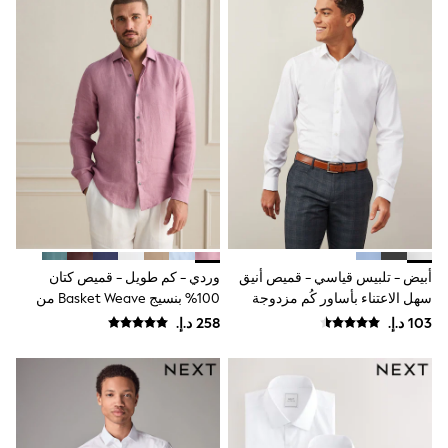
Shoes
Dresses
Trousers
Skirts
Shirts
Polo Shirts
Sweatshirts
Cardigans
Coats & Jackets
Underwear
Socks & Tights
Multipacks
All Girls Sports & Swimwear
Trainers & Pumps
أبيض - تلبيس قياسي - قميص أنيق
وردي - كم طويل - قميص كتان
Swimwear
سهل الاعتناء بأساور كُم مزدوجة
100% بنسيج Basket Weave من
Tops
Signature
Leggings
Shorts
Joggers
adidas
Nike
Shop All
Shoes