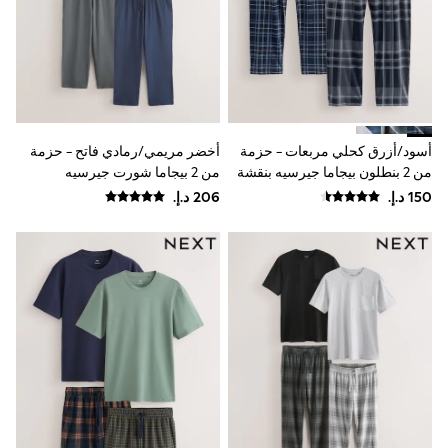
Mens' Holiday Shop
Occasionwear
Shirts
Linen Collection
Polo Shirts
Tops & T-Shirts
Trousers & Chinos
Jeans
أسود/أزرق كحلي مربعات - حزمة
أخضر مريمي/رمادي فاتح - حزمة
Sandals
من 2 بنطلون بيجاما جيرسيه بنقشة
من 2 بيجاما شورت جيرسيه
Shorts
Swimwear
مربعات
Hats & Caps
Vests
Sunglasses
Beach Towels
Bags
Travel Bags
Luggage
Angel & Rocket
B by Ted Baker
Baker by Ted Baker
Boden
Lipsy
Love & Roses