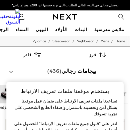
توصيل مجاني في اليوم التالي للطلبات التي تزيد قيمتها عن 280درهم إماراتي*
نحن نقوم بدفع جميع الرسوم
0
ملابس مدرسية
البنات
الأولاد
البيبي
النساء
الرج
/
/
/
/
Pyjamas
Sleepwear
Nightwear
Mens
Home
HOLIDAY SHOP
Holiday Shop
Modest Holiday Outfits
فرز
فلتر
Sunset Styles
Summer Nightwear
بيجامات رجالي
(436)
Occasionwear
Girls
Girls' Holiday Shop
Girls' Travel Styles
يستخدم موقعنا ملفات تعريف الارتباط
Sunset Styles
Dresses
تساعدنا ملفات تعريف الارتباط على ضمان عمل موقعنا
Occasionwear
بشكل آمن وتحسينه باستمرار وإضفاء الطابع الشخصي على
Next
قطن 100%
طويل
قصير
روب
أحذية منزلية
Sets & Outfits
تجربة تسوقك.‏
Linen Collection
Swimwear & Beachwear
انقر على "قبول جميع ملفات تعريف الارتباط" للحصول على
Tops & T-Shirts