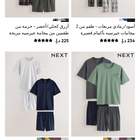
Mint Velvet
Monsoon
River Island
SCHOOWEAR
أسود/رمادي مربعات - طقم من 2
أزرق كحلي/أخضر - حزمة من
All Boys Schoolwear
Shoes
بيجامات جيرسيه بأكمام قصيرة
طقمين من بيجامة جيرسيه مريحة
Trousers
بأكمام قصيرة
Shorts
Shirts
Polo Shirts
Sweatshirts & Jumpers
Coats & Jackets
Underwear
Socks
Multipacks
All Boys Sport & Swimwear
Trainers & Pumps
Swimwear
Tops
Shorts
Joggers
adidas
Nike
All Girls Schoolwear