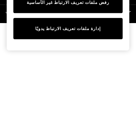
رفض ملفات تعريف الارتباط غير الأساسية
Linen Collection
Swimwear & Beachwear
حقوق الطبع والنشر محفوظة © لصالح 2026 Next General Trading LLC. مسجلة في
دبي. رقم الشركة 1202472
Tops & T-Shirts
Sandals & Sliders
إدارة ملفات تعريف الارتباط يدويًا
Jumpsuits & Playsuits
Shorts & Skirts
Sun Safe
Sun Hats & Caps
Sunglasses
Women's Holiday Shop
Women's Travel Styles
Dresses
Occasionwear
Linen Collection
Tops & T-Shirts
Cover Ups & Kaftans
Sandals
Swimwear
Jumpsuits & Playsuits