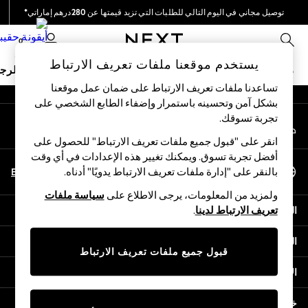
توصيل مجاني في اليوم التالي للطلبات التي تزيد قيمتها عن 280درهم إماراتي*
An error occurred on client
نحن نقوم بدفع جميع الرسوم
0
شبكاتنا الاجتماعية
يستخدم موقعنا ملفات تعريف الارتباط
ملابس مدرسية
البنات
الأولاد
البيبي
النساء
الرج
تساعدنا ملفات تعريف الارتباط على ضمان عمل موقعنا
بشكل آمن وتحسينه باستمرار وإضفاء الطابع الشخصي على
HOLIDAY SHOP
تجربة تسوقك.‏
حسابي
Holiday Shop
قم بتسجيل الدخول إلى حسابك
Modest Holiday Outfits
انقر على "قبول جميع ملفات تعريف الارتباط" للحصول على
Sunset Styles
أفضل تجربة تسوق. ويمكنك تغيير هذه الإعدادات في أي وقت
اختر اللغة
Summer Nightwear
En
Ar
بالنقر على "إدارة ملفات تعريف الارتباط يدويًا" أدناه.
العربية
Occasionwear
ولمزيد من المعلومات، يرجى الاطلاع على
سياسة ملفات
Girls
المساعدة
تعريف الارتباط لدينا
.
Girls' Holiday Shop
Girls' Travel Styles
الخصوصية والحقوق القانونية
Sunset Styles
قبول جميع ملفات تعريف الارتباط
Dresses
الأقسام
Occasionwear
Sets & Outfits
خدمات أخرى