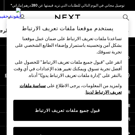
توصيل مجاني في اليوم التالي للطلبات التي تزيد قيمتها عن 280درهم إماراتي*
An error occurred on client
نحن نقوم بدفع جميع الرسوم
0
شبكاتنا الاجتماعية
يستخدم موقعنا ملفات تعريف الارتباط
ملابس مدرسية
البنات
الأولاد
البيبي
النساء
الرج
تساعدنا ملفات تعريف الارتباط على ضمان عمل موقعنا
بشكل آمن وتحسينه باستمرار وإضفاء الطابع الشخصي على
HOLIDAY SHOP
تجربة تسوقك.‏
حسابي
Holiday Shop
قم بتسجيل الدخول إلى حسابك
Modest Holiday Outfits
انقر على "قبول جميع ملفات تعريف الارتباط" للحصول على
Sunset Styles
أفضل تجربة تسوق. ويمكنك تغيير هذه الإعدادات في أي وقت
اختر اللغة
Summer Nightwear
En
Ar
بالنقر على "إدارة ملفات تعريف الارتباط يدويًا" أدناه.
العربية
Occasionwear
ولمزيد من المعلومات، يرجى الاطلاع على
سياسة ملفات
Girls
المساعدة
تعريف الارتباط لدينا
.
Girls' Holiday Shop
Girls' Travel Styles
الخصوصية والحقوق القانونية
Sunset Styles
قبول جميع ملفات تعريف الارتباط
Dresses
الأقسام
Occasionwear
Sets & Outfits
خدمات أخرى