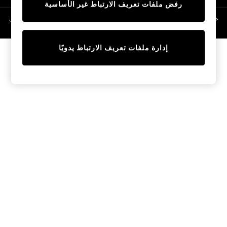
رفض ملفات تعريف الارتباط غير الأساسية
Linen Collection
Swimwear & Beachwear
حقوق الطبع والنشر محفوظة © لصالح 2026 Next General Trading LLC. مسجلة في
دبي. رقم الشركة 1202472
Tops & T-Shirts
Sandals & Sliders
إدارة ملفات تعريف الارتباط يدويًا
Jumpsuits & Playsuits
Shorts & Skirts
Sun Safe
Sun Hats & Caps
Sunglasses
Women's Holiday Shop
Women's Travel Styles
Dresses
Occasionwear
Linen Collection
Tops & T-Shirts
Cover Ups & Kaftans
Sandals
Swimwear
Jumpsuits & Playsuits