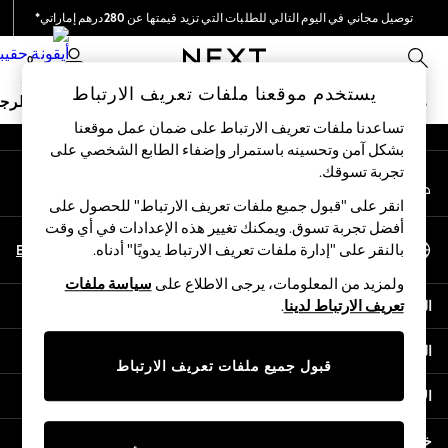
توصيل مجاني في اليوم التالي للطلبات التي تزيد قيمتها عن 280درهم إماراتي*
An error occurred on client
نحن نقوم بدفع جميع الرسوم
0
شبكاتنا الاجتماعية
يستخدم موقعنا ملفات تعريف الارتباط
ملابس مدرسية
البنات
الأولاد
البيبي
النساء
الرج
تساعدنا ملفات تعريف الارتباط على ضمان عمل موقعنا
بشكل آمن وتحسينه باستمرار وإضفاء الطابع الشخصي على
HOLIDAY SHOP
تجربة تسوقك.‏
حسابي
Holiday Shop
قم بتسجيل الدخول إلى حسابك
Modest Holiday Outfits
انقر على "قبول جميع ملفات تعريف الارتباط" للحصول على
Sunset Styles
أفضل تجربة تسوق. ويمكنك تغيير هذه الإعدادات في أي وقت
اختر اللغة
Summer Nightwear
En
Ar
بالنقر على "إدارة ملفات تعريف الارتباط يدويًا" أدناه.
العربية
Occasionwear
ولمزيد من المعلومات، يرجى الاطلاع على
سياسة ملفات
Girls
المساعدة
تعريف الارتباط لدينا
.
Girls' Holiday Shop
Girls' Travel Styles
الخصوصية والحقوق القانونية
Sunset Styles
قبول جميع ملفات تعريف الارتباط
Dresses
الأقسام
Occasionwear
Sets & Outfits
خدمات أخرى