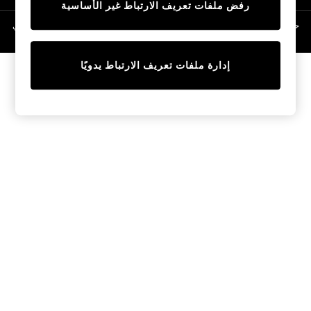
رفض ملفات تعريف الارتباط غير الأساسية
Linen Collection
Swimwear & Beachwear
حقوق الطبع والنشر محفوظة © لصالح 2026 Next General Trading LLC. مسجلة في
دبي. رقم الشركة 1202472
Tops & T-Shirts
Sandals & Sliders
إدارة ملفات تعريف الارتباط يدويًا
Jumpsuits & Playsuits
Shorts & Skirts
Sun Safe
Sun Hats & Caps
Sunglasses
Women's Holiday Shop
Women's Travel Styles
Dresses
Occasionwear
Linen Collection
Tops & T-Shirts
Cover Ups & Kaftans
Sandals
Swimwear
Jumpsuits & Playsuits