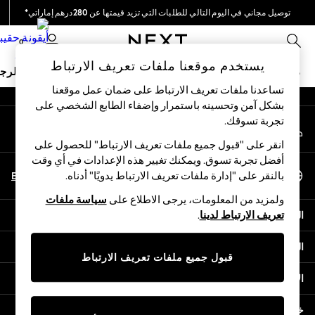
توصيل مجاني في اليوم التالي للطلبات التي تزيد قيمتها عن 280درهم إماراتي*
An error occurred on client
نحن نقوم بدفع جميع الرسوم
0
شبكاتنا الاجتماعية
يستخدم موقعنا ملفات تعريف الارتباط
ملابس مدرسية
البنات
الأولاد
البيبي
النساء
الرج
تساعدنا ملفات تعريف الارتباط على ضمان عمل موقعنا
بشكل آمن وتحسينه باستمرار وإضفاء الطابع الشخصي على
HOLIDAY SHOP
تجربة تسوقك.‏
حسابي
Holiday Shop
قم بتسجيل الدخول إلى حسابك
Modest Holiday Outfits
انقر على "قبول جميع ملفات تعريف الارتباط" للحصول على
Sunset Styles
أفضل تجربة تسوق. ويمكنك تغيير هذه الإعدادات في أي وقت
اختر اللغة
Summer Nightwear
En
Ar
بالنقر على "إدارة ملفات تعريف الارتباط يدويًا" أدناه.
العربية
Occasionwear
ولمزيد من المعلومات، يرجى الاطلاع على
سياسة ملفات
Girls
المساعدة
تعريف الارتباط لدينا
.
Girls' Holiday Shop
Girls' Travel Styles
الخصوصية والحقوق القانونية
Sunset Styles
قبول جميع ملفات تعريف الارتباط
Dresses
الأقسام
Occasionwear
Sets & Outfits
خدمات أخرى