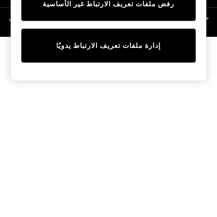
رفض ملفات تعريف الارتباط غير الأساسية
Linen Collection
Swimwear & Beachwear
حقوق الطبع والنشر محفوظة © لصالح 2026 Next General Trading LLC. مسجلة في
دبي. رقم الشركة 1202472
Tops & T-Shirts
Sandals & Sliders
إدارة ملفات تعريف الارتباط يدويًا
Jumpsuits & Playsuits
Shorts & Skirts
Sun Safe
Sun Hats & Caps
Sunglasses
Women's Holiday Shop
Women's Travel Styles
Dresses
Occasionwear
Linen Collection
Tops & T-Shirts
Cover Ups & Kaftans
Sandals
Swimwear
Jumpsuits & Playsuits