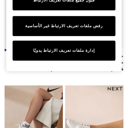
قبول جميع ملفات تعريف الارتباط
Sunset Styles
Occasionwear
Sets & Outfits
Linen Collection
Tops & T-Shirts
رفض ملفات تعريف الارتباط غير الأساسية
Shirts
Polo Shirts
Swimwear
Shorts
إدارة ملفات تعريف الارتباط يدويًا
Sandals & Clogs
حذاء رياضي Essential عالي بكعب
بيج/أحمر - حذاء رياضي بتصميم
Sun Safe
من Tommy Hilfiger
Gazelle Bold W من Adidas
Rash Vests
Originals
Sun Hats & Caps
Sunglasses
Baby Holiday Shop
Baby Summer Nightwear
Occasionwear
Dresses
Sets & Outfits
Rompers
Sandals
Swimwear
Sun Hats & Caps