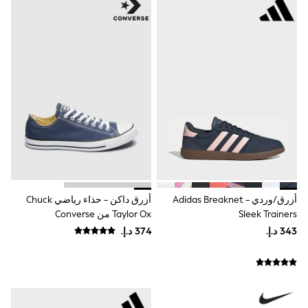
0-2 years
3-5 years
6-8 years
9-11 years
12-14 years
15+ years
All Clothing
Coats & Jackets
Dresses
Holiday Shop
Jeans
Jumpsuits & Playsuits
Kid's Top Picks
Top & Bottom Sets
Summer Dresses
Polka Dots
أزرق/وردي - Adidas Breaknet
أزرق داكن - حذاء رياضي Chuck
THE SET
Sleek Trainers
Taylor Ox من Converse
Knitwear
Loungewear
Nightwear & Pyjamas
Occasionwear
Pants & Leggings
Schoolwear
Sets & Outfits