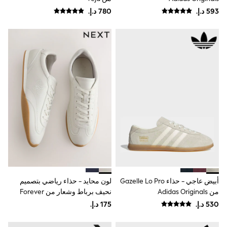
Smiggle
Vans
Vanilla Underground
Eastpak
Bags & Backpacks
Caps
Belts
Jumpers
Polo Shirts
All Girls Sports & Swimwear
T-Shirts
Bags & Backpacks
Lunchboxes
Caps
Bags
Blouses
Shirts
Polo Shirts
GIRLS
أبيض عاجي - حذاء Gazelle Lo Pro
لون محايد - حذاء رياضي بتصميم
E-Gift Card
من Adidas Originals
نحيف برباط وشعار من Forever
New In
Comfort®
New In from Next
All Girl's New In