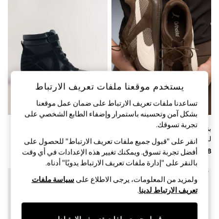
Sandals & Sliders
Jumpsuits & Playsuits
Shorts & Skirts
Sun Safe
Sun Hats & Caps
Sunglasses
Women's Holiday Shop
Women's Travel Styles
Dresses
يستخدم موقعنا ملفات تعريف الارتباط
Occasionwear
Linen Collection
تساعدنا ملفات تعريف الارتباط على ضمان عمل موقعنا
Tops & T-Shirts
Cover Ups & Kaftans
بشكل آمن وتحسينه باستمرار وإضفاء الطابع الشخصي على
Sandals
تجربة تسوقك.‏
بني - حذاء رياضي Speedcat Go
أسود سويد - حذاء رياضي برباط
Swimwear
للنساء من Puma
وكعب عريض من ®Forever
انقر على "قبول جميع ملفات تعريف الارتباط" للحصول على
Jumpsuits & Playsuits
Comfort
Beachwear
أفضل تجربة تسوق. ويمكنك تغيير هذه الإعدادات في أي وقت
Skirts
بالنقر على "إدارة ملفات تعريف الارتباط يدويًا" أدناه.
Trousers
Sunglasses
ولمزيد من المعلومات، يرجى الاطلاع على
سياسة ملفات
Sun Hats & Caps
تعريف الارتباط لدينا
.
Resort Styles
Boys' Holiday Shop
Boys' Travel Styles