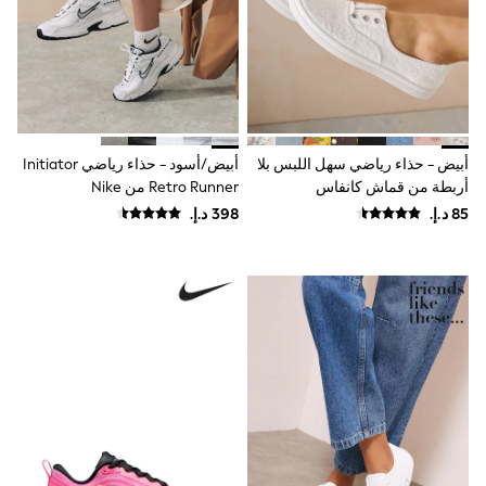
Mens' Holiday Shop
Occasionwear
Shirts
Linen Collection
Polo Shirts
Tops & T-Shirts
Trousers & Chinos
Jeans
أبيض - حذاء رياضي سهل اللبس بلا
أبيض/أسود - حذاء رياضي Initiator
Sandals
أربطة من قماش كانفاس
Retro Runner من Nike
Shorts
Swimwear
Hats & Caps
Vests
Sunglasses
Beach Towels
Bags
Travel Bags
Luggage
Angel & Rocket
B by Ted Baker
Baker by Ted Baker
Boden
Lipsy
Love & Roses