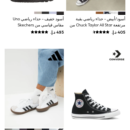
Shoes
Dresses
Trousers
أسود/أبيض - حذاء رياضي بقبة
أسود خفيف - حذاء رياضي Uno
Skirts
مرتفعة Chuck Taylor All Star من
مقاس قياسي من Skechers
Shirts
Converse
Polo Shirts
Sweatshirts
Cardigans
Coats & Jackets
Underwear
Socks & Tights
Multipacks
All Girls Sports & Swimwear
Trainers & Pumps
Swimwear
Tops
Leggings
Shorts
Joggers
adidas
Nike
Shop All
Shoes