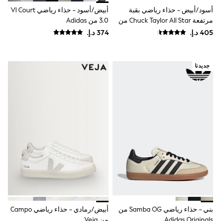
Coats & Jackets
أسود/أبيض - حذاء رياضي بقبة
أبيض/أسود - حذاء رياضي Vl Court
Bags & Accessories
مرتفعة Chuck Taylor All Star من
3.0 من Adidas
Shirts
Converse
Polo Shirts
Shop all
Shoes
Coats & Jackets
جديدنا
Bags
Polo Shirts
Blue
Black
White
Grey
Green
Red
All Branded Schoolwear
adidas
Nike
Baker by Ted Baker
Hype
Kickers
Clarks
بني - حذاء رياضي Samba OG من
أبيض/رمادي - حذاء رياضي Campo
Trutex
Start Rite
Adidas Originals
من Veja