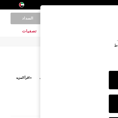
السداد
0
المنتجات المنزلية
الماركات
تصفيات
اط
تفضل بيجاما شورت أو بيجاما ببنطلون طويل، استكشف
+ اقرأ المزيد
بيت والأرواب الأساسية بتصاميم وألوان دافئة.
تعددة
البنطلون