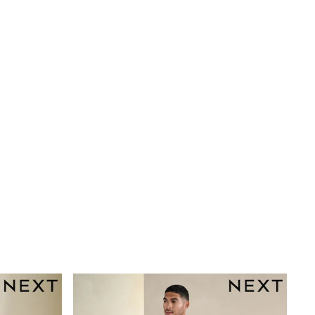
Mens' Holiday Shop
Occasionwear
Shirts
Linen Collection
Polo Shirts
Tops & T-Shirts
Trousers & Chinos
Jeans
Sandals
Shorts
Swimwear
Hats & Caps
Vests
Sunglasses
Beach Towels
Bags
Travel Bags
Luggage
Angel & Rocket
B by Ted Baker
Baker by Ted Baker
Boden
Lipsy