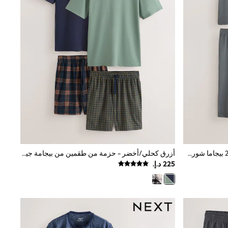
أخضر مريمي/رمادي فاتح - حزمة من 2 بيجاما شورت جيرسيه
أزرق كحلي/أخضر - حزمة من طقمين من بيجامة جيرسيه مريحة بأكمام قصيرة