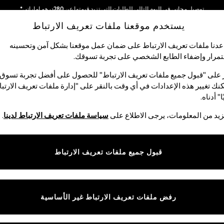
نحن نقبل
نحن نقوم بدفع جميع الرسوم
يستخدم موقعنا ملفات تعريف الارتباط
دنا ملفات تعريف الارتباط على ضمان عمل موقعنا بشكل آمن وتحسينه
مرار وإضفاء الطابع الشخصي على تجربة تسوقك.‏
الأولاد
البيبي
النساء
الرجال
 على "قبول جميع ملفات تعريف الارتباط" للحصول على أفضل تجربة تسوق.
نك تغيير هذه الإعدادات في أي وقت بالنقر على "إدارة ملفات تعريف الارتب
ا" أدناه.
بيجامات رجالي
يد من المعلومات، يرجى الاطلاع على
سياسة ملفات تعريف الارتباط لدينا
.
(436)
 المربعات والسادة، والبيجامات الرجالي لدينا مثالية لوقت النوم. سواء كنت 
قبول جميع ملفات تعريف الارتباط
تصميمات من القطن الناعم، المثالية لتوفير الراحة. يمكنك العثور على أحذية ال
رفض ملفات تعريف الارتباط غير الأساسية
طويل
قصير
روب
أحذية منزلية
حزم م