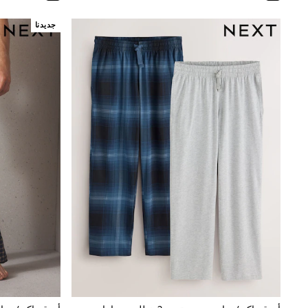
All Girls Schoolwear
Shoes
جديدنا
Dresses
Trousers
Skirts
Shirts
Polo Shirts
Sweatshirts
Cardigans
Coats & Jackets
Underwear
Socks & Tights
Multipacks
All Girls Sports & Swimwear
Trainers & Pumps
Swimwear
Tops
Leggings
Shorts
Joggers
adidas
Nike
Shop All