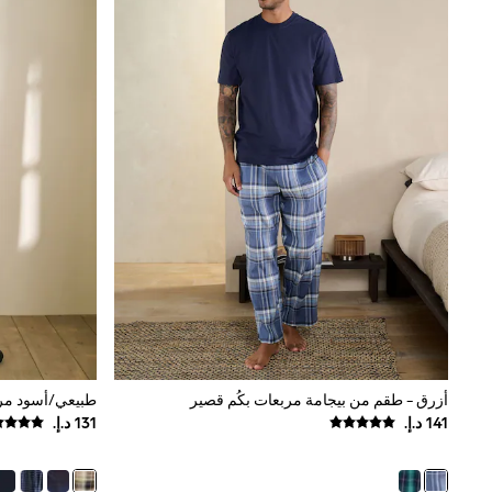
Love & Roses
Mint Velvet
Monsoon
River Island
SCHOOWEAR
All Boys Schoolwear
Shoes
Trousers
Shorts
Shirts
Polo Shirts
Sweatshirts & Jumpers
Coats & Jackets
Underwear
Socks
Multipacks
All Boys Sport & Swimwear
Trainers & Pumps
Swimwear
أزرق - طقم من بيجامة مربعات بكُم قصير
Tops
Shorts
Joggers
adidas
Nike