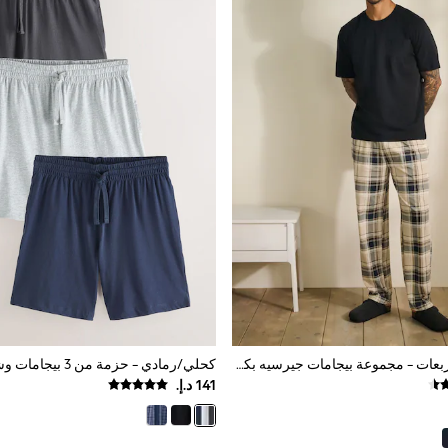
طبيعي/أسود مربعات - مجموعة بيجامات جيرسيه بكم قصير
كحلي/رمادي - حزمة من 3 بيجامات وشورت جيرسيه