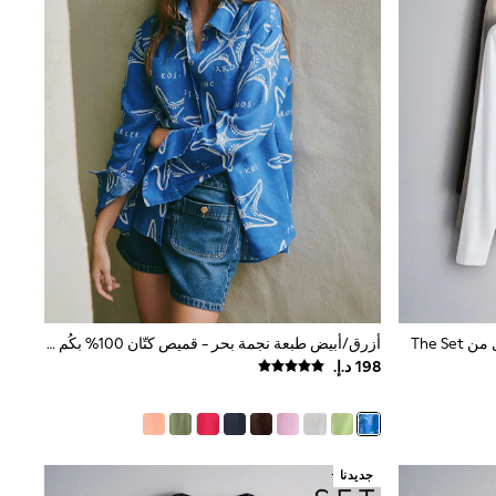
أزرق/أبيض طبعة نجمة بحر - قميص كتّان 100% بكُم طويل من N. Premium
جديدنا