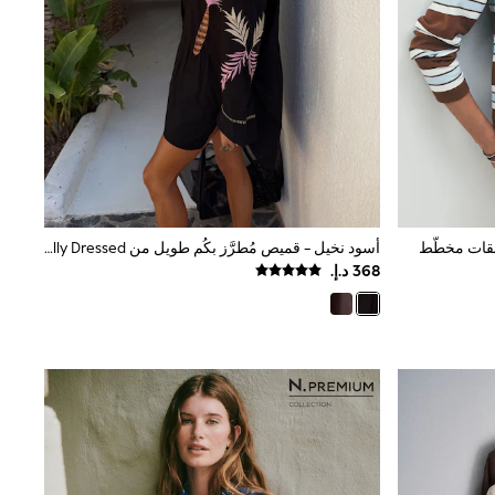
بقات مخطّط
أسود نخيل - قميص مُطرَّز بكُم طويل من Never Fully Dressed