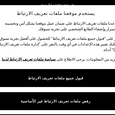
نحن نقوم بدفع جميع الرسوم
يستخدم موقعنا ملفات تعريف الارتباط
نحن نقبل
دنا ملفات تعريف الارتباط على ضمان عمل موقعنا بشكل آمن وتحسينه
مرار وإضفاء الطابع الشخصي على تجربة تسوقك.‏
لبيبي
النساء
الرجال
متجر العطلات
 على "قبول جميع ملفات تعريف الارتباط" للحصول على أفضل تجربة تسوق.
نك تغيير هذه الإعدادات في أي وقت بالنقر على "إدارة ملفات تعريف الارتب
ا" أدناه.
بلوزات نسائية
(15886)
يد من المعلومات، يرجى الاطلاع على
سياسة ملفات تعريف الارتباط لدينا
.
نيقة؛ استعرضي أحدث الصيحات والخامات بألوان هذا الموسم. مع الكاجوال الرائع
زات المعقدة والأشكال الملفوفة الجذابة و التيشرتات ذات الدانتيل الأمامي والب
قبول جميع ملفات تعريف الارتباط
تسوق حسب الفئة
الصدريات
تونك
أردية علوية رياضية
أردية علوية بحمالات
القمصان
فيست وأردية
كم قصير
كم طويل
أردية جسم تحتية
رفض ملفات تعريف الارتباط غير الأساسية
والبلوزات
علوية بحمالات