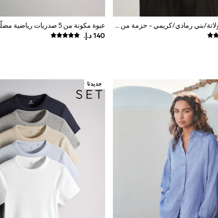
أسود/بني شوكولاتة/بني رمادي/كريمي - حزمة من 4 تيشِرتات محبوكة بنمط ناعم بياقة بحافة مستديرة من The Set
عبوة مكونة من 5 صدريات رياضية مضلّعة من The Set
جديدنا