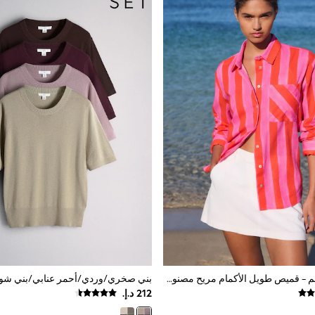
وردي/أحمر مقلم - قميص طويل الأكمام مريح مصنوع من الكتان