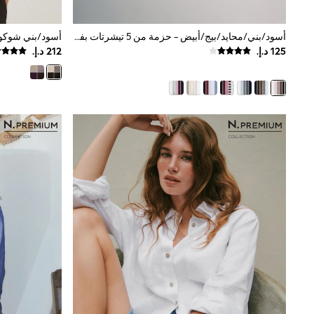
Boys' Travel Styles
Sunset Styles
Occasionwear
أسود/بني/محايد/بيج/أبيض - حزمة من 5 تيشرتات بفتحة ياقة بحافة مستديرة وبتلبيس ضيق من The Set
Sets & Outfits
Linen Collection
Tops & T-Shirts
Shirts
Polo Shirts
Swimwear
Shorts
Sandals & Clogs
Sun Safe
Rash Vests
Sun Hats & Caps
Sunglasses
Baby Holiday Shop
Baby Summer Nightwear
Occasionwear
Dresses
Sets & Outfits
Rompers
Sandals
Swimwear
Sun Hats & Caps