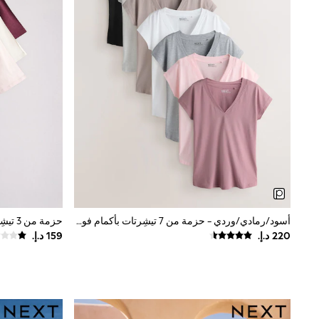
All Girls Schoolwear
Shoes
Dresses
Trousers
Skirts
Shirts
Polo Shirts
Sweatshirts
Cardigans
Coats & Jackets
Underwear
Socks & Tights
Multipacks
All Girls Sports & Swimwear
Trainers & Pumps
Swimwear
أسود/رمادي/وردي - حزمة من 7 تيشِرتات بأكمام فوق الكتف وفتحة رقبة حرف V
حزمة من 3 تيشِرتات بتشذيب دانتيل من The Set
Tops
Leggings
Shorts
Joggers
adidas
Nike
Shop All