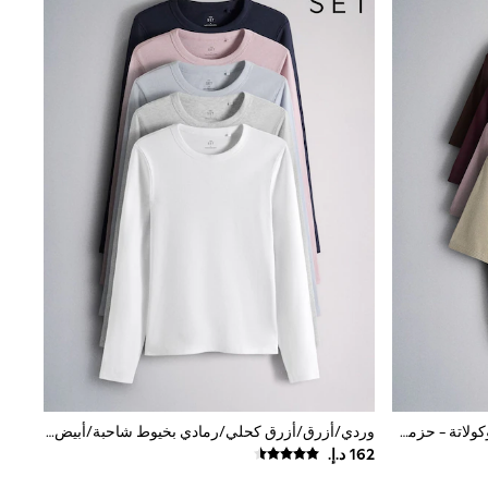
بني صخري/وردي/أحمر عنابي/بني شوكولاتة - حزمة من 4 تيشِرتات محبوكة بنمط ناعم بياقة بحافة مستديرة من The Set
وردي/أزرق/أزرق كحلي/رمادي بخيوط شاحبة/أبيض - حزمة من 5 تيشِرتات مضلعة بكُم طويل من The Set