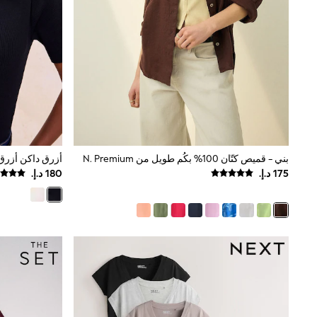
Love & Roses
Mint Velvet
Monsoon
River Island
SCHOOWEAR
All Boys Schoolwear
Shoes
Trousers
Shorts
Shirts
Polo Shirts
Sweatshirts & Jumpers
بني - قميص كتّان 100% بكُم طويل من N. Premium
Coats & Jackets
Underwear
Socks
Multipacks
All Boys Sport & Swimwear
Trainers & Pumps
Swimwear
Tops
Shorts
Joggers
adidas
Nike