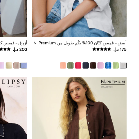
Mens' Holiday Shop
Occasionwear
Shirts
Linen Collection
Polo Shirts
Tops & T-Shirts
Trousers & Chinos
أبيض - قميص كتّان 100% بكُم طويل من N. Premium
أزرق - قميص كتان 100% من mium
Jeans
Sandals
Shorts
Swimwear
Hats & Caps
Vests
Sunglasses
Beach Towels
Bags
Travel Bags
Luggage
Angel & Rocket
B by Ted Baker
Baker by Ted Baker
Boden
Lipsy