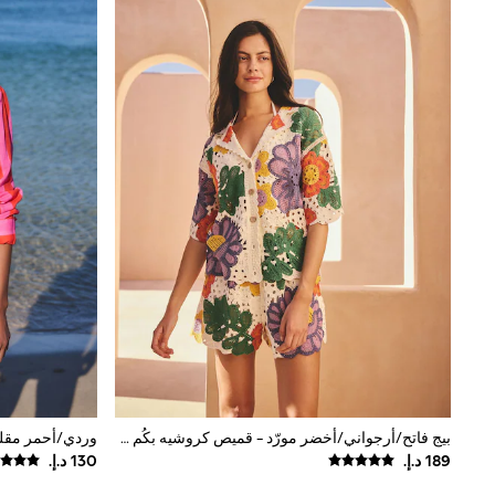
Shoes
Coats & Jackets
Bags & Accessories
Shirts
Polo Shirts
Shop all
Shoes
Coats & Jackets
Bags
Polo Shirts
Blue
Black
White
Grey
Green
Red
All Branded Schoolwear
adidas
Nike
Baker by Ted Baker
Hype
بيج فاتح/أرجواني/أخضر مورّد - قميص كروشيه بكُم قصير وياقة
Kickers
Clarks
Trutex