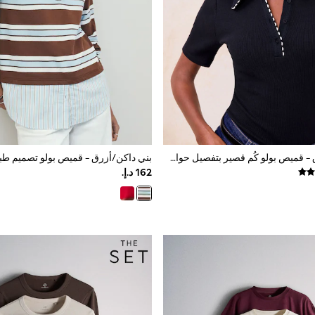
أزرق داكن أزرق - قميص بولو كُم قصير بتفصيل حواف متباينة من Lipsy
بني داكن/أزرق - قميص بولو تصميم ط