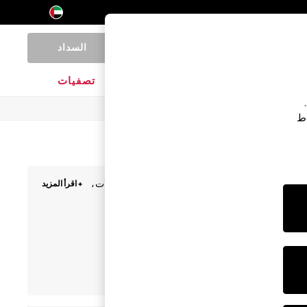
السداد
0
المنتجات المنزلية
الماركات
تصفيات
اط
، والملابس الرسمية الخلابة والقطع الأساسية للعطلات،
+ اقرأ المزيد
لوفرات اللامعة لأوقات الخروج.
قمصان بولو
ملابس الجسم للأطفال
أردية أطفال قطعة واحدة
حزمة متعددة
Next
الألوان