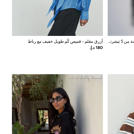
أزرق/كحلي/رمادي/محايد/أبيض - حزمة من 5 تيشرتات مضلعة بكُم قصير من The Set
أزرق مقلم - قميص كُم طويل خفيف مع رباط