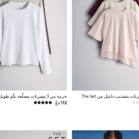
حزمة من 3 تيشِرتات مضلّعة بكُم طويل من The Set