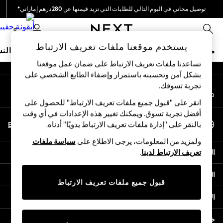
توصيل مجاني في اليوم التالي للطلبات التي تزيد قيمتها عن 280درهم إماراتي*
An error occurred on client
نحن نقوم بدفع جميع الرسوم
0
شبكاتنا الاجتماعية
يستخدم موقعنا ملفات تعريف الارتباط
متجر العطلات
ملابس مدرسية
البنات
الأولاد
البيبي
النس
تساعدنا ملفات تعريف الارتباط على ضمان عمل موقعنا
بشكل آمن وتحسينه باستمرار وإضفاء الطابع الشخصي على
HOLIDAY SHOP
تجربة تسوقك.‏
حسابي
Holiday Shop
قم بتسجيل الدخول إلى حسابك
Modest Holiday Outfits
انقر على "قبول جميع ملفات تعريف الارتباط" للحصول على
Sunset Styles
أفضل تجربة تسوق. ويمكنك تغيير هذه الإعدادات في أي وقت
اختر اللغة
Summer Nightwear
En
Ar
بالنقر على "إدارة ملفات تعريف الارتباط يدويًا" أدناه.
العربية
Occasionwear
ولمزيد من المعلومات، يرجى الاطلاع على
سياسة ملفات
Girls
المساعدة
تعريف الارتباط لدينا
.
Girls' Holiday Shop
Girls' Travel Styles
الخصوصية والحقوق القانونية
Sunset Styles
قبول جميع ملفات تعريف الارتباط
Dresses
الأقسام
Occasionwear
Sets & Outfits
خدمات أخرى