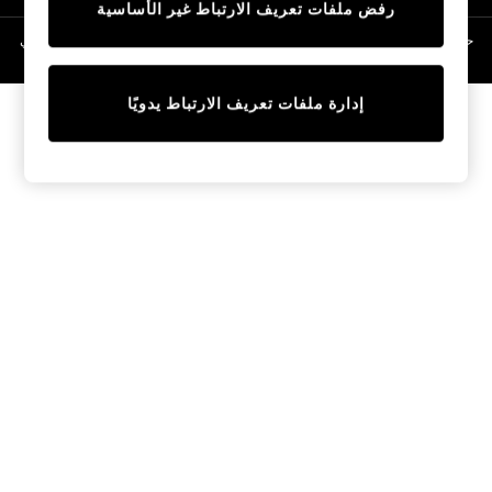
رفض ملفات تعريف الارتباط غير الأساسية
Linen Collection
Swimwear & Beachwear
حقوق الطبع والنشر محفوظة © لصالح 2026 Next General Trading LLC. مسجلة في
دبي. رقم الشركة 1202472
Tops & T-Shirts
Sandals & Sliders
إدارة ملفات تعريف الارتباط يدويًا
Jumpsuits & Playsuits
Shorts & Skirts
Sun Safe
Sun Hats & Caps
Sunglasses
Women's Holiday Shop
Women's Travel Styles
Dresses
Occasionwear
Linen Collection
Tops & T-Shirts
Cover Ups & Kaftans
Sandals
Swimwear
Jumpsuits & Playsuits