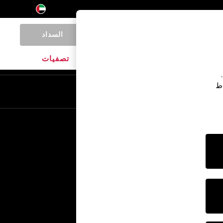
السداد
0
المنتجات المنزلية
الماركات
تصفيات
اط
En
Ar
خدمات أخرى
الإعلام والصحافة
الشركة
وظائف NEXT
برنامج الشركاء الخاص بنا