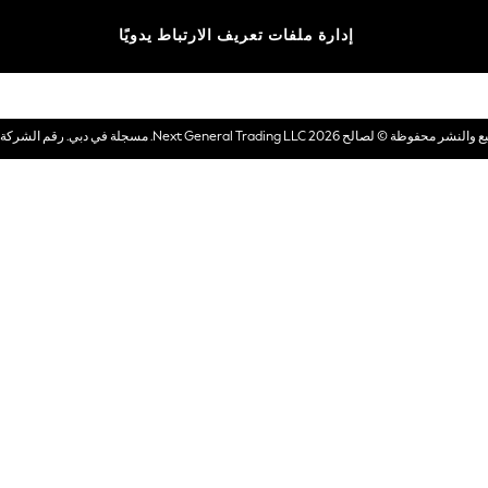
الماركات
إدارة ملفات تعريف الارتباط يدويًا
بطاقات هدايا إلكترونية
© لصالح 2026 Next General Trading LLC. مسجلة في دبي. رقم الشركة 1202472