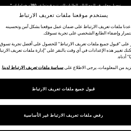
توصيل مجاني في اليوم التالي للطلبات التي تزيد قيمتها عن 280درهم إماراتي*
يستخدم موقعنا ملفات تعريف الارتباط
نحن نقوم بدفع جميع الرسوم
شبكاتنا الاجتماعية
دنا ملفات تعريف الارتباط على ضمان عمل موقعنا بشكل آمن وتحسينه
مرار وإضفاء الطابع الشخصي على تجربة تسوقك.‏
الأولاد
البيبي
النساء
الرجال
 على "قبول جميع ملفات تعريف الارتباط" للحصول على أفضل تجربة تسوق.
نك تغيير هذه الإعدادات في أي وقت بالنقر على "إدارة ملفات تعريف الارتب
اختر اللغة
ا" أدناه.
العربية
يد من المعلومات، يرجى الاطلاع على
سياسة ملفات تعريف الارتباط لدينا
.
قوق القانونية
الأقسام
ية وملفات تعريف الارتباط
نسائي
قبول جميع ملفات تعريف الارتباط
كام
رجالي
عريف الارتباط بشكل فردي
الأولاد
البنات
رفض ملفات تعريف الارتباط غير الأساسية
المنتجات المنزلية
البيبي