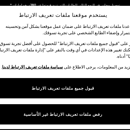
توصيل مجاني في اليوم التالي للطلبات التي تزيد قيمتها عن 280درهم إماراتي*
يستخدم موقعنا ملفات تعريف الارتباط
نحن نقوم بدفع جميع الرسوم
شبكاتنا الاجتماعية
دنا ملفات تعريف الارتباط على ضمان عمل موقعنا بشكل آمن وتحسينه
مرار وإضفاء الطابع الشخصي على تجربة تسوقك.‏
الأولاد
البيبي
النساء
الرجال
 على "قبول جميع ملفات تعريف الارتباط" للحصول على أفضل تجربة تسوق.
نك تغيير هذه الإعدادات في أي وقت بالنقر على "إدارة ملفات تعريف الارتب
اختر اللغة
ا" أدناه.
العربية
يد من المعلومات، يرجى الاطلاع على
سياسة ملفات تعريف الارتباط لدينا
.
قوق القانونية
الأقسام
ية وملفات تعريف الارتباط
نسائي
قبول جميع ملفات تعريف الارتباط
كام
رجالي
عريف الارتباط بشكل فردي
الأولاد
البنات
رفض ملفات تعريف الارتباط غير الأساسية
المنتجات المنزلية
البيبي