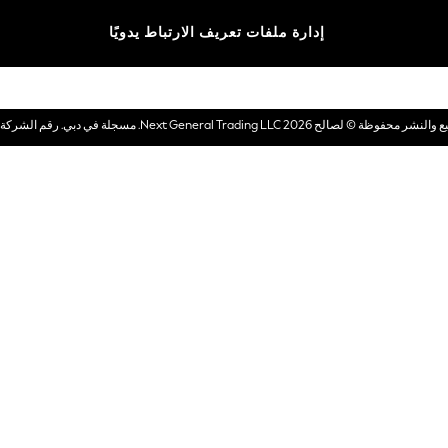
الماركات
إدارة ملفات تعريف الارتباط يدويًا
بطاقات هدايا إلكترونية
© لصالح 2026 Next General Trading LLC. مسجلة في دبي. رقم الشركة 1202472