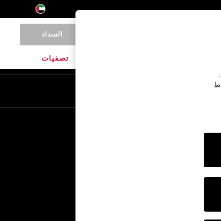
السداد
0
المنتجات المنزلية
الماركات
تصفيات
اط
En
Ar
خدمات أخرى
الإعلام والصحافة
الشركة
وظائف NEXT
برنامج الشركاء الخاص بنا