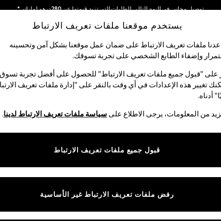
توصيل مجاني في اليوم التالي للطلبات التي تزيد قيمتها عن 280درهم إماراتي*
يستخدم موقعنا ملفات تعريف الارتباط
نحن نقوم بدفع جميع الرسوم
شبكاتنا الاجتماعية
دنا ملفات تعريف الارتباط على ضمان عمل موقعنا بشكل آمن وتحسينه
مرار وإضفاء الطابع الشخصي على تجربة تسوقك.‏
الأولاد
البيبي
النساء
الرجال
 على "قبول جميع ملفات تعريف الارتباط" للحصول على أفضل تجربة تسوق.
نك تغيير هذه الإعدادات في أي وقت بالنقر على "إدارة ملفات تعريف الارتب
اختر اللغة
ا" أدناه.
العربية
يد من المعلومات، يرجى الاطلاع على
سياسة ملفات تعريف الارتباط لدينا
.
قوق القانونية
الأقسام
ية وملفات تعريف الارتباط
نسائي
قبول جميع ملفات تعريف الارتباط
كام
رجالي
عريف الارتباط بشكل فردي
الأولاد
البنات
رفض ملفات تعريف الارتباط غير الأساسية
المنتجات المنزلية
البيبي