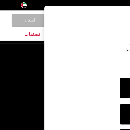
السداد
0
المنتجات المنزلية
الماركات
تصفيات
اط
En
Ar
خدمات أخرى
الإعلام والصحافة
الشركة
وظائف NEXT
برنامج الشركاء الخاص بنا