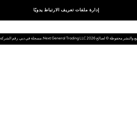
الماركات
إدارة ملفات تعريف الارتباط يدويًا
بطاقات هدايا إلكترونية
© لصالح 2026 Next General Trading LLC. مسجلة في دبي. رقم الشركة 1202472