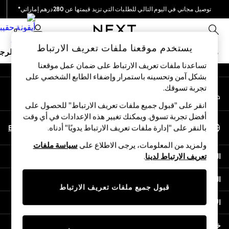
توصيل مجاني في اليوم التالي للطلبات التي تزيد قيمتها عن 280درهم إماراتي*
An error occurred on client
نحن نقوم بدفع جميع الرسوم
0
شبكاتنا الاجتماعية
يستخدم موقعنا ملفات تعريف الارتباط
ملابس مدرسية
البنات
الأولاد
البيبي
النساء
الرج
تساعدنا ملفات تعريف الارتباط على ضمان عمل موقعنا
بشكل آمن وتحسينه باستمرار وإضفاء الطابع الشخصي على
HOLIDAY SHOP
تجربة تسوقك.‏
حسابي
Holiday Shop
قم بتسجيل الدخول إلى حسابك
Modest Holiday Outfits
انقر على "قبول جميع ملفات تعريف الارتباط" للحصول على
Sunset Styles
أفضل تجربة تسوق. ويمكنك تغيير هذه الإعدادات في أي وقت
اختر اللغة
Summer Nightwear
En
Ar
بالنقر على "إدارة ملفات تعريف الارتباط يدويًا" أدناه.
العربية
Occasionwear
ولمزيد من المعلومات، يرجى الاطلاع على
سياسة ملفات
Girls
المساعدة
تعريف الارتباط لدينا
.
Girls' Holiday Shop
Girls' Travel Styles
الخصوصية والحقوق القانونية
Sunset Styles
قبول جميع ملفات تعريف الارتباط
Dresses
الأقسام
Occasionwear
Sets & Outfits
خدمات أخرى