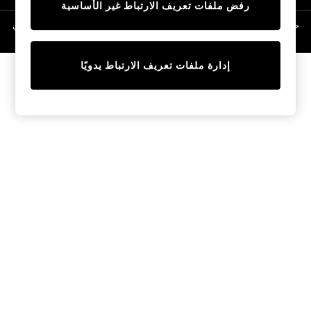
رفض ملفات تعريف الارتباط غير الأساسية
Linen Collection
Swimwear & Beachwear
حقوق الطبع والنشر محفوظة © لصالح 2026 Next General Trading LLC. مسجلة في
دبي. رقم الشركة 1202472
Tops & T-Shirts
Sandals & Sliders
إدارة ملفات تعريف الارتباط يدويًا
Jumpsuits & Playsuits
Shorts & Skirts
Sun Safe
Sun Hats & Caps
Sunglasses
Women's Holiday Shop
Women's Travel Styles
Dresses
Occasionwear
Linen Collection
Tops & T-Shirts
Cover Ups & Kaftans
Sandals
Swimwear
Jumpsuits & Playsuits