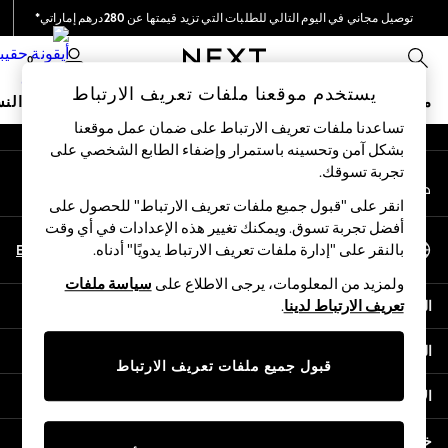
توصيل مجاني في اليوم التالي للطلبات التي تزيد قيمتها عن 280درهم إماراتي*
An error occurred on client
نحن نقوم بدفع جميع الرسوم
0
شبكاتنا الاجتماعية
يستخدم موقعنا ملفات تعريف الارتباط
متجر العطلات
ملابس مدرسية
البنات
الأولاد
البيبي
النس
تساعدنا ملفات تعريف الارتباط على ضمان عمل موقعنا
بشكل آمن وتحسينه باستمرار وإضفاء الطابع الشخصي على
HOLIDAY SHOP
تجربة تسوقك.‏
حسابي
Holiday Shop
قم بتسجيل الدخول إلى حسابك
Modest Holiday Outfits
انقر على "قبول جميع ملفات تعريف الارتباط" للحصول على
Sunset Styles
أفضل تجربة تسوق. ويمكنك تغيير هذه الإعدادات في أي وقت
اختر اللغة
Summer Nightwear
En
Ar
بالنقر على "إدارة ملفات تعريف الارتباط يدويًا" أدناه.
العربية
Occasionwear
ولمزيد من المعلومات، يرجى الاطلاع على
سياسة ملفات
Girls
المساعدة
تعريف الارتباط لدينا
.
Girls' Holiday Shop
Girls' Travel Styles
الخصوصية والحقوق القانونية
Sunset Styles
قبول جميع ملفات تعريف الارتباط
Dresses
الأقسام
Occasionwear
Sets & Outfits
خدمات أخرى