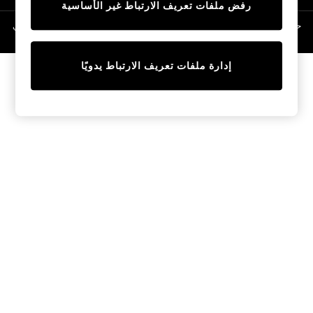
رفض ملفات تعريف الارتباط غير الأساسية
Linen Collection
Swimwear & Beachwear
حقوق الطبع والنشر محفوظة © لصالح 2026 Next General Trading LLC. مسجلة في
دبي. رقم الشركة 1202472
Tops & T-Shirts
Sandals & Sliders
إدارة ملفات تعريف الارتباط يدويًا
Jumpsuits & Playsuits
Shorts & Skirts
Sun Safe
Sun Hats & Caps
Sunglasses
Women's Holiday Shop
Women's Travel Styles
Dresses
Occasionwear
Linen Collection
Tops & T-Shirts
Cover Ups & Kaftans
Sandals
Swimwear
Jumpsuits & Playsuits