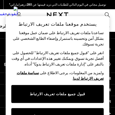
توصيل مجاني في اليوم التالي للطلبات التي تزيد قيمتها عن 280درهم إماراتي*
An error occurred on client
نحن نقوم بدفع جميع الرسوم
0
شبكاتنا الاجتماعية
يستخدم موقعنا ملفات تعريف الارتباط
ملابس مدرسية
البنات
الأولاد
البيبي
النساء
الرج
تساعدنا ملفات تعريف الارتباط على ضمان عمل موقعنا
بشكل آمن وتحسينه باستمرار وإضفاء الطابع الشخصي على
HOLIDAY SHOP
تجربة تسوقك.‏
حسابي
Holiday Shop
قم بتسجيل الدخول إلى حسابك
Modest Holiday Outfits
انقر على "قبول جميع ملفات تعريف الارتباط" للحصول على
Sunset Styles
أفضل تجربة تسوق. ويمكنك تغيير هذه الإعدادات في أي وقت
اختر اللغة
Summer Nightwear
En
Ar
بالنقر على "إدارة ملفات تعريف الارتباط يدويًا" أدناه.
العربية
Occasionwear
ولمزيد من المعلومات، يرجى الاطلاع على
سياسة ملفات
Girls
المساعدة
تعريف الارتباط لدينا
.
Girls' Holiday Shop
Girls' Travel Styles
الخصوصية والحقوق القانونية
Sunset Styles
قبول جميع ملفات تعريف الارتباط
Dresses
الأقسام
Occasionwear
Sets & Outfits
خدمات أخرى