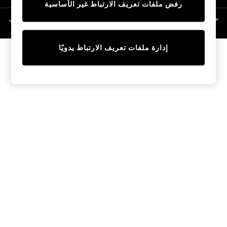
رفض ملفات تعريف الارتباط غير الأساسية
Linen Collection
Swimwear & Beachwear
حقوق الطبع والنشر محفوظة © لصالح 2026 Next General Trading LLC. مسجلة في
دبي. رقم الشركة 1202472
Tops & T-Shirts
Sandals & Sliders
إدارة ملفات تعريف الارتباط يدويًا
Jumpsuits & Playsuits
Shorts & Skirts
Sun Safe
Sun Hats & Caps
Sunglasses
Women's Holiday Shop
Women's Travel Styles
Dresses
Occasionwear
Linen Collection
Tops & T-Shirts
Cover Ups & Kaftans
Sandals
Swimwear
Jumpsuits & Playsuits