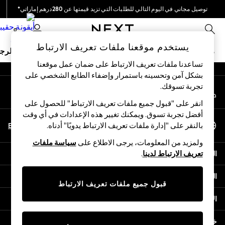
توصيل مجاني في اليوم التالي للطلبات التي تزيد قيمتها عن 280درهم إماراتي*
An error occurred on client
نحن نقوم بدفع جميع الرسوم
0
شبكاتنا الاجتماعية
يستخدم موقعنا ملفات تعريف الارتباط
ملابس مدرسية
البنات
الأولاد
البيبي
النساء
الرج
تساعدنا ملفات تعريف الارتباط على ضمان عمل موقعنا
بشكل آمن وتحسينه باستمرار وإضفاء الطابع الشخصي على
HOLIDAY SHOP
تجربة تسوقك.‏
حسابي
Holiday Shop
قم بتسجيل الدخول إلى حسابك
Modest Holiday Outfits
انقر على "قبول جميع ملفات تعريف الارتباط" للحصول على
Sunset Styles
أفضل تجربة تسوق. ويمكنك تغيير هذه الإعدادات في أي وقت
اختر اللغة
Summer Nightwear
En
Ar
بالنقر على "إدارة ملفات تعريف الارتباط يدويًا" أدناه.
العربية
Occasionwear
ولمزيد من المعلومات، يرجى الاطلاع على
سياسة ملفات
Girls
المساعدة
تعريف الارتباط لدينا
.
Girls' Holiday Shop
Girls' Travel Styles
الخصوصية والحقوق القانونية
Sunset Styles
قبول جميع ملفات تعريف الارتباط
Dresses
الأقسام
Occasionwear
Sets & Outfits
خدمات أخرى