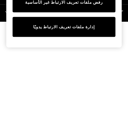
رفض ملفات تعريف الارتباط غير الأساسية
Linen Collection
Swimwear & Beachwear
حقوق الطبع والنشر محفوظة © لصالح 2026 Next General Trading LLC. مسجلة في
دبي. رقم الشركة 1202472
Tops & T-Shirts
Sandals & Sliders
إدارة ملفات تعريف الارتباط يدويًا
Jumpsuits & Playsuits
Shorts & Skirts
Sun Safe
Sun Hats & Caps
Sunglasses
Women's Holiday Shop
Women's Travel Styles
Dresses
Occasionwear
Linen Collection
Tops & T-Shirts
Cover Ups & Kaftans
Sandals
Swimwear
Jumpsuits & Playsuits