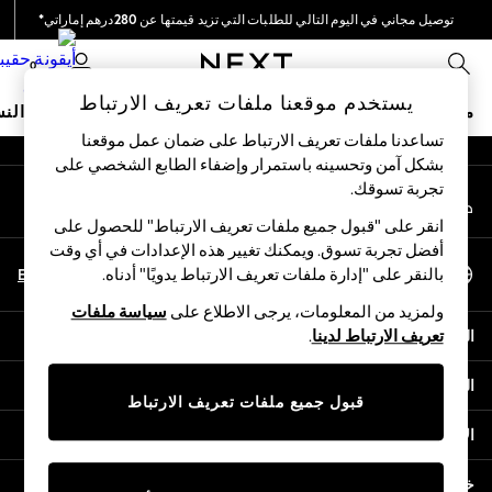
توصيل مجاني في اليوم التالي للطلبات التي تزيد قيمتها عن 280درهم إماراتي*
An error occurred on client
نحن نقوم بدفع جميع الرسوم
0
شبكاتنا الاجتماعية
يستخدم موقعنا ملفات تعريف الارتباط
متجر العطلات
ملابس مدرسية
البنات
الأولاد
البيبي
النس
تساعدنا ملفات تعريف الارتباط على ضمان عمل موقعنا
بشكل آمن وتحسينه باستمرار وإضفاء الطابع الشخصي على
HOLIDAY SHOP
تجربة تسوقك.‏
حسابي
Holiday Shop
قم بتسجيل الدخول إلى حسابك
Modest Holiday Outfits
انقر على "قبول جميع ملفات تعريف الارتباط" للحصول على
Sunset Styles
أفضل تجربة تسوق. ويمكنك تغيير هذه الإعدادات في أي وقت
اختر اللغة
Summer Nightwear
En
Ar
بالنقر على "إدارة ملفات تعريف الارتباط يدويًا" أدناه.
العربية
Occasionwear
ولمزيد من المعلومات، يرجى الاطلاع على
سياسة ملفات
Girls
المساعدة
تعريف الارتباط لدينا
.
Girls' Holiday Shop
Girls' Travel Styles
الخصوصية والحقوق القانونية
Sunset Styles
قبول جميع ملفات تعريف الارتباط
Dresses
الأقسام
Occasionwear
Sets & Outfits
خدمات أخرى