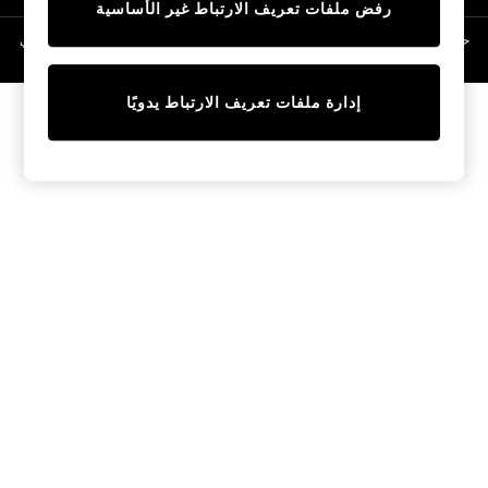
رفض ملفات تعريف الارتباط غير الأساسية
Linen Collection
Swimwear & Beachwear
حقوق الطبع والنشر محفوظة © لصالح 2026 Next General Trading LLC. مسجلة في
دبي. رقم الشركة 1202472
Tops & T-Shirts
Sandals & Sliders
إدارة ملفات تعريف الارتباط يدويًا
Jumpsuits & Playsuits
Shorts & Skirts
Sun Safe
Sun Hats & Caps
Sunglasses
Women's Holiday Shop
Women's Travel Styles
Dresses
Occasionwear
Linen Collection
Tops & T-Shirts
Cover Ups & Kaftans
Sandals
Swimwear
Jumpsuits & Playsuits