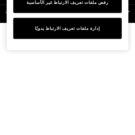
رفض ملفات تعريف الارتباط غير الأساسية
Linen Collection
Swimwear & Beachwear
حقوق الطبع والنشر محفوظة © لصالح 2026 Next General Trading LLC. مسجلة في
دبي. رقم الشركة 1202472
Tops & T-Shirts
Sandals & Sliders
إدارة ملفات تعريف الارتباط يدويًا
Jumpsuits & Playsuits
Shorts & Skirts
Sun Safe
Sun Hats & Caps
Sunglasses
Women's Holiday Shop
Women's Travel Styles
Dresses
Occasionwear
Linen Collection
Tops & T-Shirts
Cover Ups & Kaftans
Sandals
Swimwear
Jumpsuits & Playsuits