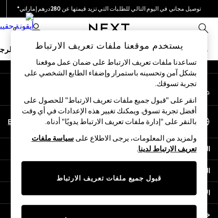
توصيل مجاني في اليوم التالي للطلبات التي تزيد قيمتها عن 280درهم إماراتي*
An error occurred on client
نحن نقوم بدفع جميع الرسوم
0
شبكاتنا الاجتماعية
يستخدم موقعنا ملفات تعريف الارتباط
ملابس مدرسية
البنات
الأولاد
البيبي
النساء
الرج
تساعدنا ملفات تعريف الارتباط على ضمان عمل موقعنا
بشكل آمن وتحسينه باستمرار وإضفاء الطابع الشخصي على
HOLIDAY SHOP
تجربة تسوقك.‏
حسابي
Holiday Shop
قم بتسجيل الدخول إلى حسابك
Modest Holiday Outfits
انقر على "قبول جميع ملفات تعريف الارتباط" للحصول على
Sunset Styles
أفضل تجربة تسوق. ويمكنك تغيير هذه الإعدادات في أي وقت
اختر اللغة
Summer Nightwear
En
Ar
بالنقر على "إدارة ملفات تعريف الارتباط يدويًا" أدناه.
العربية
Occasionwear
ولمزيد من المعلومات، يرجى الاطلاع على
سياسة ملفات
Girls
المساعدة
تعريف الارتباط لدينا
.
Girls' Holiday Shop
Girls' Travel Styles
الخصوصية والحقوق القانونية
Sunset Styles
قبول جميع ملفات تعريف الارتباط
Dresses
الأقسام
Occasionwear
Sets & Outfits
خدمات أخرى