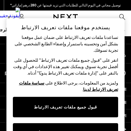
توصيل مجاني في اليوم التالي للطلبات التي تزيد قيمتها عن 280درهم إماراتي*
An error occurred on client
نحن نقوم بدفع جميع الرسوم
0
شبكاتنا الاجتماعية
يستخدم موقعنا ملفات تعريف الارتباط
ملابس مدرسية
البنات
الأولاد
البيبي
النساء
الرج
تساعدنا ملفات تعريف الارتباط على ضمان عمل موقعنا
بشكل آمن وتحسينه باستمرار وإضفاء الطابع الشخصي على
HOLIDAY SHOP
تجربة تسوقك.‏
حسابي
Holiday Shop
قم بتسجيل الدخول إلى حسابك
Modest Holiday Outfits
انقر على "قبول جميع ملفات تعريف الارتباط" للحصول على
Sunset Styles
أفضل تجربة تسوق. ويمكنك تغيير هذه الإعدادات في أي وقت
اختر اللغة
Summer Nightwear
En
Ar
بالنقر على "إدارة ملفات تعريف الارتباط يدويًا" أدناه.
العربية
Occasionwear
ولمزيد من المعلومات، يرجى الاطلاع على
سياسة ملفات
Girls
المساعدة
تعريف الارتباط لدينا
.
Girls' Holiday Shop
Girls' Travel Styles
الخصوصية والحقوق القانونية
Sunset Styles
قبول جميع ملفات تعريف الارتباط
Dresses
الأقسام
Occasionwear
Sets & Outfits
خدمات أخرى