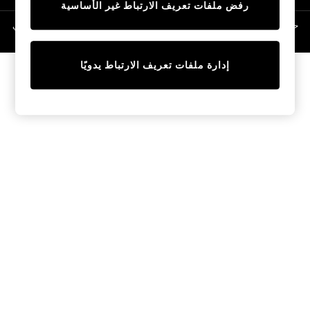
رفض ملفات تعريف الارتباط غير الأساسية
Linen Collection
Swimwear & Beachwear
حقوق الطبع والنشر محفوظة © لصالح 2026 Next General Trading LLC. مسجلة في
دبي. رقم الشركة 1202472
Tops & T-Shirts
Sandals & Sliders
إدارة ملفات تعريف الارتباط يدويًا
Jumpsuits & Playsuits
Shorts & Skirts
Sun Safe
Sun Hats & Caps
Sunglasses
Women's Holiday Shop
Women's Travel Styles
Dresses
Occasionwear
Linen Collection
Tops & T-Shirts
Cover Ups & Kaftans
Sandals
Swimwear
Jumpsuits & Playsuits