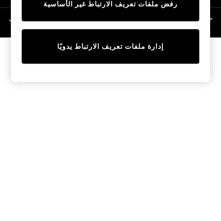
رفض ملفات تعريف الارتباط غير الأساسية
Linen Collection
Swimwear & Beachwear
حقوق الطبع والنشر محفوظة © لصالح 2026 Next General Trading LLC. مسجلة في
دبي. رقم الشركة 1202472
Tops & T-Shirts
Sandals & Sliders
إدارة ملفات تعريف الارتباط يدويًا
Jumpsuits & Playsuits
Shorts & Skirts
Sun Safe
Sun Hats & Caps
Sunglasses
Women's Holiday Shop
Women's Travel Styles
Dresses
Occasionwear
Linen Collection
Tops & T-Shirts
Cover Ups & Kaftans
Sandals
Swimwear
Jumpsuits & Playsuits