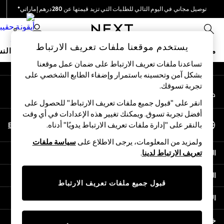
توصيل مجاني في اليوم التالي للطلبات التي تزيد قيمتها عن 280درهم إماراتي*
An error occurred on client
نحن نقوم بدفع جميع الرسوم
0
شبكاتنا الاجتماعية
يستخدم موقعنا ملفات تعريف الارتباط
متجر العطلات
ملابس مدرسية
البنات
الأولاد
البيبي
النس
تساعدنا ملفات تعريف الارتباط على ضمان عمل موقعنا
بشكل آمن وتحسينه باستمرار وإضفاء الطابع الشخصي على
HOLIDAY SHOP
تجربة تسوقك.‏
حسابي
Holiday Shop
قم بتسجيل الدخول إلى حسابك
Modest Holiday Outfits
انقر على "قبول جميع ملفات تعريف الارتباط" للحصول على
Sunset Styles
أفضل تجربة تسوق. ويمكنك تغيير هذه الإعدادات في أي وقت
اختر اللغة
Summer Nightwear
En
Ar
بالنقر على "إدارة ملفات تعريف الارتباط يدويًا" أدناه.
العربية
Occasionwear
ولمزيد من المعلومات، يرجى الاطلاع على
سياسة ملفات
Girls
المساعدة
تعريف الارتباط لدينا
.
Girls' Holiday Shop
Girls' Travel Styles
الخصوصية والحقوق القانونية
Sunset Styles
قبول جميع ملفات تعريف الارتباط
Dresses
الأقسام
Occasionwear
Sets & Outfits
خدمات أخرى