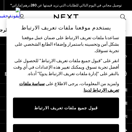
توصيل مجاني في اليوم التالي للطلبات التي تزيد قيمتها عن 280درهم إماراتي*
An error occurred on client
نحن نقوم بدفع جميع الرسوم
0
شبكاتنا الاجتماعية
يستخدم موقعنا ملفات تعريف الارتباط
ملابس مدرسية
البنات
الأولاد
البيبي
النساء
الرج
تساعدنا ملفات تعريف الارتباط على ضمان عمل موقعنا
بشكل آمن وتحسينه باستمرار وإضفاء الطابع الشخصي على
HOLIDAY SHOP
تجربة تسوقك.‏
حسابي
Holiday Shop
قم بتسجيل الدخول إلى حسابك
Modest Holiday Outfits
انقر على "قبول جميع ملفات تعريف الارتباط" للحصول على
Sunset Styles
أفضل تجربة تسوق. ويمكنك تغيير هذه الإعدادات في أي وقت
اختر اللغة
Summer Nightwear
En
Ar
بالنقر على "إدارة ملفات تعريف الارتباط يدويًا" أدناه.
العربية
Occasionwear
ولمزيد من المعلومات، يرجى الاطلاع على
سياسة ملفات
Girls
المساعدة
تعريف الارتباط لدينا
.
Girls' Holiday Shop
Girls' Travel Styles
الخصوصية والحقوق القانونية
Sunset Styles
قبول جميع ملفات تعريف الارتباط
Dresses
الأقسام
Occasionwear
Sets & Outfits
خدمات أخرى