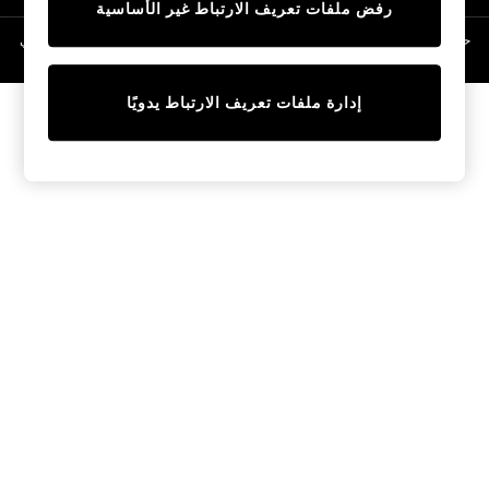
رفض ملفات تعريف الارتباط غير الأساسية
Linen Collection
Swimwear & Beachwear
حقوق الطبع والنشر محفوظة © لصالح 2026 Next General Trading LLC. مسجلة في
دبي. رقم الشركة 1202472
Tops & T-Shirts
Sandals & Sliders
إدارة ملفات تعريف الارتباط يدويًا
Jumpsuits & Playsuits
Shorts & Skirts
Sun Safe
Sun Hats & Caps
Sunglasses
Women's Holiday Shop
Women's Travel Styles
Dresses
Occasionwear
Linen Collection
Tops & T-Shirts
Cover Ups & Kaftans
Sandals
Swimwear
Jumpsuits & Playsuits