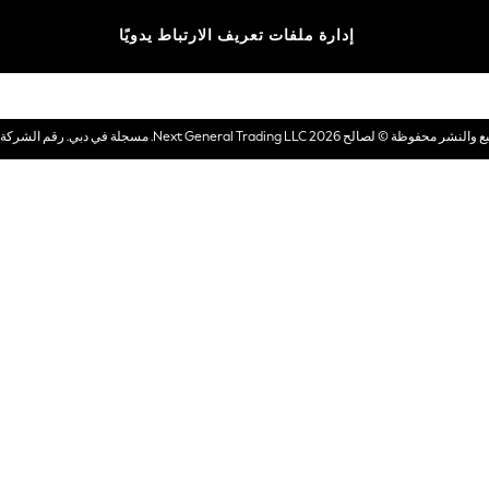
الماركات
إدارة ملفات تعريف الارتباط يدويًا
بطاقات هدايا إلكترونية
© لصالح 2026 Next General Trading LLC. مسجلة في دبي. رقم الشركة 1202472