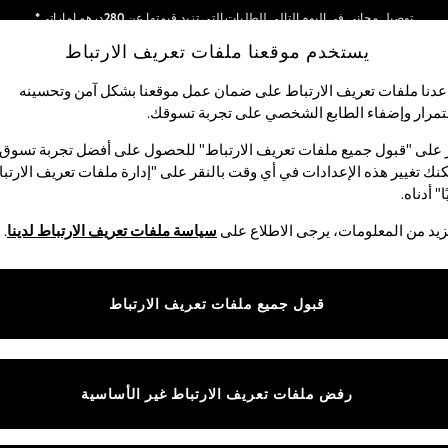
توصيل مجاني في اليوم التالي للطلبات التي تزيد قيمتها عن 280درهم إماراتي*
يستخدم موقعنا ملفات تعريف الارتباط
نحن نقوم بدفع جميع الرسوم
شبكاتنا الاجتماعية
دنا ملفات تعريف الارتباط على ضمان عمل موقعنا بشكل آمن وتحسينه
مرار وإضفاء الطابع الشخصي على تجربة تسوقك.‏
الأولاد
البيبي
النساء
الرجال
 على "قبول جميع ملفات تعريف الارتباط" للحصول على أفضل تجربة تسوق.
نك تغيير هذه الإعدادات في أي وقت بالنقر على "إدارة ملفات تعريف الارتب
اختر اللغة
ا" أدناه.
العربية
يد من المعلومات، يرجى الاطلاع على
سياسة ملفات تعريف الارتباط لدينا
.
قوق القانونية
الأقسام
ية وملفات تعريف الارتباط
نسائي
قبول جميع ملفات تعريف الارتباط
كام
رجالي
عريف الارتباط بشكل فردي
الأولاد
البنات
رفض ملفات تعريف الارتباط غير الأساسية
المنتجات المنزلية
البيبي