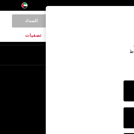
السداد
0
المنتجات المنزلية
الماركات
تصفيات
اط
En
Ar
خدمات أخرى
الإعلام والصحافة
الشركة
وظائف NEXT
برنامج الشركاء الخاص بنا