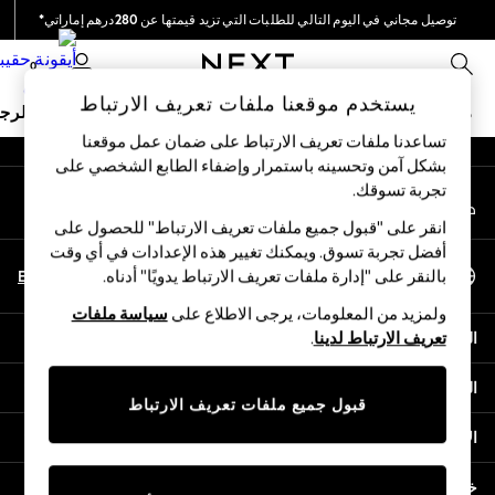
توصيل مجاني في اليوم التالي للطلبات التي تزيد قيمتها عن 280درهم إماراتي*
An error occurred on client
نحن نقوم بدفع جميع الرسوم
0
شبكاتنا الاجتماعية
يستخدم موقعنا ملفات تعريف الارتباط
ملابس مدرسية
البنات
الأولاد
البيبي
النساء
الرج
تساعدنا ملفات تعريف الارتباط على ضمان عمل موقعنا
بشكل آمن وتحسينه باستمرار وإضفاء الطابع الشخصي على
HOLIDAY SHOP
تجربة تسوقك.‏
حسابي
Holiday Shop
قم بتسجيل الدخول إلى حسابك
Modest Holiday Outfits
انقر على "قبول جميع ملفات تعريف الارتباط" للحصول على
Sunset Styles
أفضل تجربة تسوق. ويمكنك تغيير هذه الإعدادات في أي وقت
اختر اللغة
Summer Nightwear
En
Ar
بالنقر على "إدارة ملفات تعريف الارتباط يدويًا" أدناه.
العربية
Occasionwear
ولمزيد من المعلومات، يرجى الاطلاع على
سياسة ملفات
Girls
المساعدة
تعريف الارتباط لدينا
.
Girls' Holiday Shop
Girls' Travel Styles
الخصوصية والحقوق القانونية
Sunset Styles
قبول جميع ملفات تعريف الارتباط
Dresses
الأقسام
Occasionwear
Sets & Outfits
خدمات أخرى