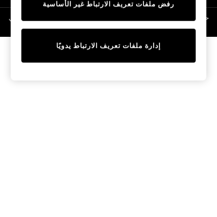
رفض ملفات تعريف الارتباط غير الأساسية
Linen Collection
Swimwear & Beachwear
حقوق الطبع والنشر محفوظة © لصالح 2026 Next General Trading LLC. مسجلة في
دبي. رقم الشركة 1202472
Tops & T-Shirts
Sandals & Sliders
إدارة ملفات تعريف الارتباط يدويًا
Jumpsuits & Playsuits
Shorts & Skirts
Sun Safe
Sun Hats & Caps
Sunglasses
Women's Holiday Shop
Women's Travel Styles
Dresses
Occasionwear
Linen Collection
Tops & T-Shirts
Cover Ups & Kaftans
Sandals
Swimwear
Jumpsuits & Playsuits