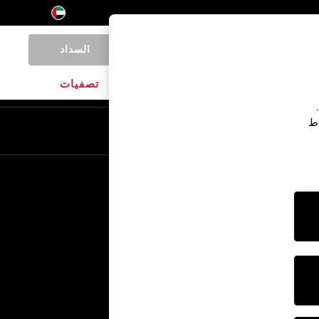
السداد
0
المنتجات المنزلية
الماركات
تصفيات
اط
En
Ar
خدمات أخرى
الإعلام والصحافة
الشركة
وظائف NEXT
برنامج الشركاء الخاص بنا