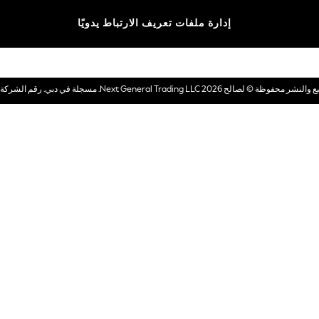
الماركات
إدارة ملفات تعريف الارتباط يدويًا
بطاقات هدايا إلكترونية
© لصالح 2026 Next General Trading LLC. مسجلة في دبي. رقم الشركة 1202472