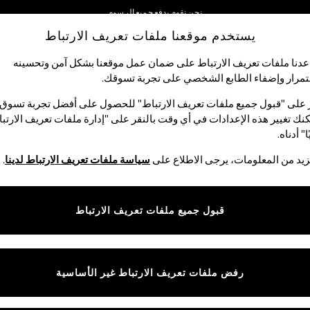
نحن نقوم بدفع جميع الرسوم
يستخدم موقعنا ملفات تعريف الارتباط
نحن نقبل
شبكاتنا الاجتماعية
دنا ملفات تعريف الارتباط على ضمان عمل موقعنا بشكل آمن وتحسينه
مرار وإضفاء الطابع الشخصي على تجربة تسوقك.‏
الأولاد
البيبي
النساء
الرجال
 على "قبول جميع ملفات تعريف الارتباط" للحصول على أفضل تجربة تسوق.
نك تغيير هذه الإعدادات في أي وقت بالنقر على "إدارة ملفات تعريف الارتب
اختر اللغة
ا" أدناه.
العربية
يد من المعلومات، يرجى الاطلاع على
سياسة ملفات تعريف الارتباط لدينا
.
قوق القانونية
الأقسام
ية وملفات تعريف الارتباط
نسائي
قبول جميع ملفات تعريف الارتباط
كام
رجالي
عريف الارتباط بشكل فردي
الأولاد
البنات
رفض ملفات تعريف الارتباط غير الأساسية
المنتجات المنزلية
البيبي