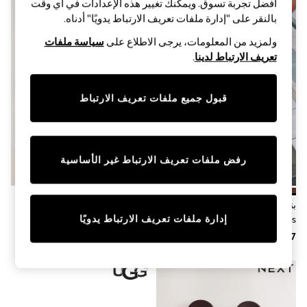
Sandals & Sliders
أفضل تجربة تسوق. ويمكنك تغيير هذه الإعدادات في أي وقت
Jumpsuits & Playsuits
بالنقر على "إدارة ملفات تعريف الارتباط يدويًا" أدناه.
Shorts & Skirts
ولمزيد من المعلومات، يرجى الاطلاع على
سياسة ملفات
Sun Safe
Sun Hats & Caps
تعريف الارتباط لدينا
.
Sunglasses
Women's Holiday Shop
Women's Travel Styles
قبول جميع ملفات تعريف الارتباط
Dresses
Occasionwear
Linen Collection
Tops & T-Shirts
Cover Ups & Kaftans
رفض ملفات تعريف الارتباط غير الأساسية
Sandals
Swimwear
Jumpsuits & Playsuits
بني - شبشب بتصميم مربع من
لون طبيعي - صندل بتوسيد للقدم
Beachwear
إدارة ملفات تعريف الارتباط يدويًا
Havaianas
منسوج من Forever Comfort®
Skirts
Trousers
Sunglasses
Sun Hats & Caps
Resort Styles
Boys' Holiday Shop
Boys' Travel Styles