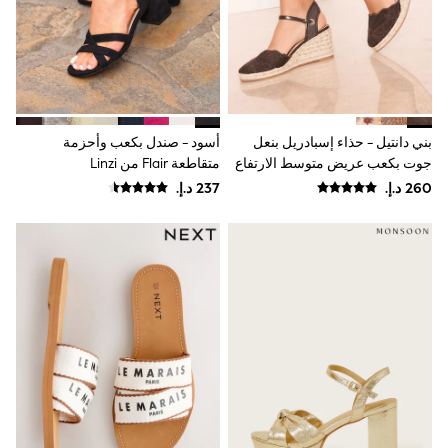
Mint Velvet
Monsoon
River Island
SCHOOWEAR
All Boys Schoolwear
Shoes
Trousers
Shorts
بني دانتيل - حذاء إسبادريل بنعل
أسود - صندل بكعب وأحزمة
Shirts
جوت بكعب عريض متوسط الارتفاع
متقاطعة Flair من Linzi
Polo Shirts
بمقدمة مُغلقة عند الأصابع من Lipsy
Sweatshirts & Jumpers
Coats & Jackets
Underwear
Socks
Multipacks
All Boys Sport & Swimwear
Trainers & Pumps
Swimwear
Tops
Shorts
Joggers
adidas
Nike
All Girls Schoolwear