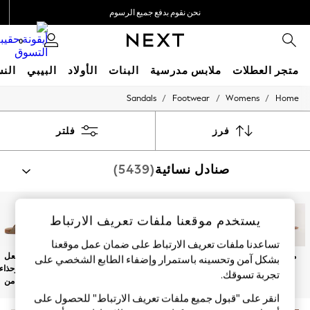
نحن نقوم بدفع جميع الرسوم
نحن نقبل
0
متجر العطلات
ملابس مدرسية
البنات
الأولاد
البيبي
النس
/
/
/
Sandals
Footwear
Womens
Home
HOLIDAY SHOP
Holiday Shop
Modest Holiday Outfits
فرز
فلتر
Sunset Styles
Summer Nightwear
صنادل نسائية
(5439)
Occasionwear
Girls
Girls' Holiday Shop
Girls' Travel Styles
يستخدم موقعنا ملفات تعريف الارتباط
Sunset Styles
Dresses
تساعدنا ملفات تعريف الارتباط على ضمان عمل موقعنا
Occasionwear
مسطح
بكعب عالي
ضخم
الأحذية بكعب
الشباشب
حذاء بنعل
بشكل آمن وتحسينه باستمرار وإضفاء الطابع الشخصي على
Sets & Outfits
وتد
والشباشب
سميك وحذاء
Linen Collection
تجربة تسوقك.‏
بإصبع
مفتوح من
Swimwear & Beachwear
الخلف
انقر على "قبول جميع ملفات تعريف الارتباط" للحصول على
Tops & T-Shirts