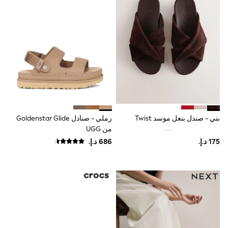
Sunset Styles
Occasionwear
Sets & Outfits
Linen Collection
Tops & T-Shirts
Shirts
Polo Shirts
Swimwear
Shorts
Sandals & Clogs
Sun Safe
Rash Vests
بني - صندل بنعل موسد Twist
رملي - صنادل Goldenstar Glide
Sun Hats & Caps
من UGG
Sunglasses
Baby Holiday Shop
Baby Summer Nightwear
Occasionwear
Dresses
Sets & Outfits
Rompers
Sandals
Swimwear
Sun Hats & Caps