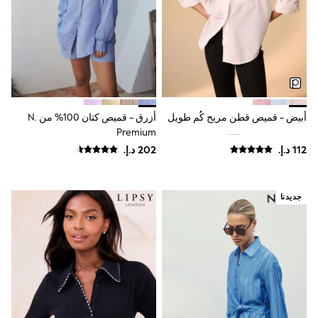
Sunset Styles
Occasionwear
Sets & Outfits
Linen Collection
Tops & T-Shirts
Shirts
Polo Shirts
Swimwear
Shorts
أبيض - قميص قطن مريح كُم طويل
أزرق - قميص كتان 100% من N.
Sandals & Clogs
Premium
Sun Safe
Rash Vests
Sun Hats & Caps
Sunglasses
Baby Holiday Shop
جديدنا
Baby Summer Nightwear
Occasionwear
Dresses
Sets & Outfits
Rompers
Sandals
Swimwear
Sun Hats & Caps