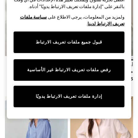
Sandals & Sliders
بالنقر على "إدارة ملفات تعريف الارتباط يدويًا" أدناه.
Jumpsuits & Playsuits
Shorts & Skirts
ولمزيد من المعلومات، يرجى الاطلاع على
سياسة ملفات
Sun Safe
تعريف الارتباط لدينا
.
Sun Hats & Caps
Sunglasses
Women's Holiday Shop
قبول جميع ملفات تعريف الارتباط
Women's Travel Styles
Dresses
Occasionwear
Linen Collection
أبيض - قميص كتّان 100% بكُم طويل
أصفر - قميص كتان 100% من N.
Tops & T-Shirts
رفض ملفات تعريف الارتباط غير الأساسية
من N. Premium
Premium
Cover Ups & Kaftans
Sandals
Swimwear
Jumpsuits & Playsuits
Beachwear
إدارة ملفات تعريف الارتباط يدويًا
Skirts
Trousers
Sunglasses
Sun Hats & Caps
Resort Styles
Boys' Holiday Shop
Boys' Travel Styles