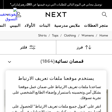
توصيل مجاني في اليوم التالي للطلبات التي تزيد قيمتها عن 280درهم إماراتي*
نحن نقوم بدفع جميع الرسوم
0
متجر العطلات
ملابس مدرسية
البنات
الأولاد
البيبي
النس
/
/
/
/
Shirts
Tops
Clothing
Womens
Home
HOLIDAY SHOP
Holiday Shop
Modest Holiday Outfits
فرز
فلتر
Sunset Styles
Summer Nightwear
قمصان نسائية
(1864)
Occasionwear
Girls
Girls' Holiday Shop
Girls' Travel Styles
مطبوع
قطن
عملي
ملابس للعمل
كاجوال
يستخدم موقعنا ملفات تعريف الارتباط
Sunset Styles
Dresses
تساعدنا ملفات تعريف الارتباط على ضمان عمل موقعنا
Occasionwear
بشكل آمن وتحسينه باستمرار وإضفاء الطابع الشخصي على
Sets & Outfits
تجربة تسوقك.‏
Linen Collection
Swimwear & Beachwear
انقر على "قبول جميع ملفات تعريف الارتباط" للحصول على
Tops & T-Shirts
أفضل تجربة تسوق. ويمكنك تغيير هذه الإعدادات في أي وقت