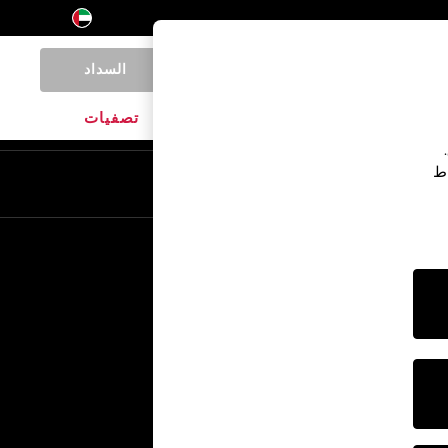
السداد
0
المنتجات المنزلية
الماركات
تصفيات
اط
En
Ar
خدمات أخرى
الإعلام والصحافة
الشركة
وظائف NEXT
برنامج الشركاء الخاص بنا