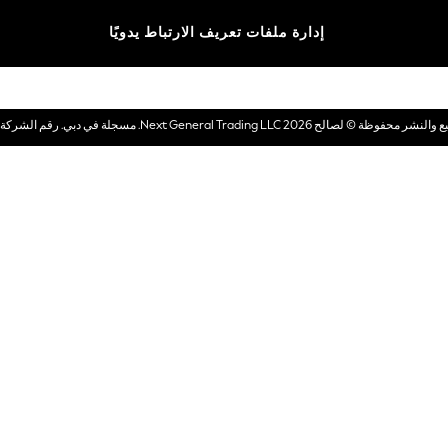
الماركات
إدارة ملفات تعريف الارتباط يدويًا
بطاقات هدايا إلكترونية
© لصالح 2026 Next General Trading LLC. مسجلة في دبي. رقم الشركة 1202472