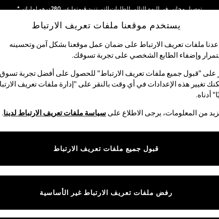
توصيل مجاني في اليوم التالي للطلبات التي تزيد قيمتها عن 280درهم إماراتي*
يستخدم موقعنا ملفات تعريف الارتباط
نحن نقوم بدفع جميع الرسوم
شبكاتنا الاجتماعية
دنا ملفات تعريف الارتباط على ضمان عمل موقعنا بشكل آمن وتحسينه
مرار وإضفاء الطابع الشخصي على تجربة تسوقك.‏
الأولاد
البيبي
النساء
الرجال
 على "قبول جميع ملفات تعريف الارتباط" للحصول على أفضل تجربة تسوق.
نك تغيير هذه الإعدادات في أي وقت بالنقر على "إدارة ملفات تعريف الارتب
اختر اللغة
ا" أدناه.
العربية
يد من المعلومات، يرجى الاطلاع على
سياسة ملفات تعريف الارتباط لدينا
.
قوق القانونية
الأقسام
ية وملفات تعريف الارتباط
نسائي
قبول جميع ملفات تعريف الارتباط
كام
رجالي
عريف الارتباط بشكل فردي
الأولاد
البنات
رفض ملفات تعريف الارتباط غير الأساسية
المنتجات المنزلية
البيبي