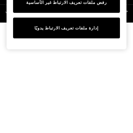
رفض ملفات تعريف الارتباط غير الأساسية
Linen Collection
Swimwear & Beachwear
حقوق الطبع والنشر محفوظة © لصالح 2026 Next General Trading LLC. مسجلة في
دبي. رقم الشركة 1202472
Tops & T-Shirts
Sandals & Sliders
إدارة ملفات تعريف الارتباط يدويًا
Jumpsuits & Playsuits
Shorts & Skirts
Sun Safe
Sun Hats & Caps
Sunglasses
Women's Holiday Shop
Women's Travel Styles
Dresses
Occasionwear
Linen Collection
Tops & T-Shirts
Cover Ups & Kaftans
Sandals
Swimwear
Jumpsuits & Playsuits