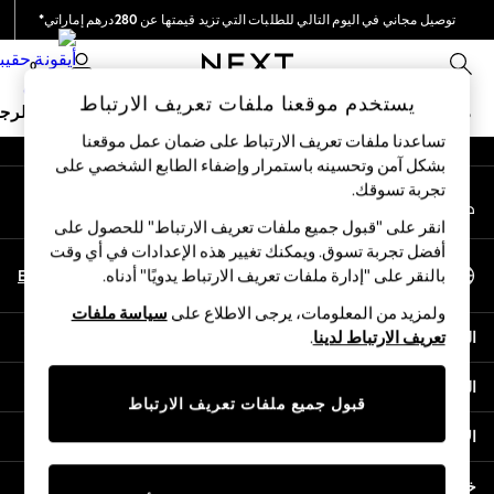
توصيل مجاني في اليوم التالي للطلبات التي تزيد قيمتها عن 280درهم إماراتي*
An error occurred on client
نحن نقوم بدفع جميع الرسوم
0
شبكاتنا الاجتماعية
يستخدم موقعنا ملفات تعريف الارتباط
ملابس مدرسية
البنات
الأولاد
البيبي
النساء
الرج
تساعدنا ملفات تعريف الارتباط على ضمان عمل موقعنا
بشكل آمن وتحسينه باستمرار وإضفاء الطابع الشخصي على
HOLIDAY SHOP
تجربة تسوقك.‏
حسابي
Holiday Shop
قم بتسجيل الدخول إلى حسابك
Modest Holiday Outfits
انقر على "قبول جميع ملفات تعريف الارتباط" للحصول على
Sunset Styles
أفضل تجربة تسوق. ويمكنك تغيير هذه الإعدادات في أي وقت
اختر اللغة
Summer Nightwear
En
Ar
بالنقر على "إدارة ملفات تعريف الارتباط يدويًا" أدناه.
العربية
Occasionwear
ولمزيد من المعلومات، يرجى الاطلاع على
سياسة ملفات
Girls
المساعدة
تعريف الارتباط لدينا
.
Girls' Holiday Shop
Girls' Travel Styles
الخصوصية والحقوق القانونية
Sunset Styles
قبول جميع ملفات تعريف الارتباط
Dresses
الأقسام
Occasionwear
Sets & Outfits
خدمات أخرى