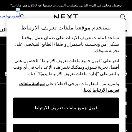
توصيل مجاني في اليوم التالي للطلبات التي تزيد قيمتها عن 280درهم إماراتي*
An error occurred on client
نحن نقوم بدفع جميع الرسوم
0
شبكاتنا الاجتماعية
يستخدم موقعنا ملفات تعريف الارتباط
متجر العطلات
ملابس مدرسية
البنات
الأولاد
البيبي
النس
تساعدنا ملفات تعريف الارتباط على ضمان عمل موقعنا
بشكل آمن وتحسينه باستمرار وإضفاء الطابع الشخصي على
HOLIDAY SHOP
تجربة تسوقك.‏
حسابي
Holiday Shop
قم بتسجيل الدخول إلى حسابك
Modest Holiday Outfits
انقر على "قبول جميع ملفات تعريف الارتباط" للحصول على
Sunset Styles
أفضل تجربة تسوق. ويمكنك تغيير هذه الإعدادات في أي وقت
اختر اللغة
Summer Nightwear
En
Ar
بالنقر على "إدارة ملفات تعريف الارتباط يدويًا" أدناه.
العربية
Occasionwear
ولمزيد من المعلومات، يرجى الاطلاع على
سياسة ملفات
Girls
المساعدة
تعريف الارتباط لدينا
.
Girls' Holiday Shop
Girls' Travel Styles
الخصوصية والحقوق القانونية
Sunset Styles
قبول جميع ملفات تعريف الارتباط
Dresses
الأقسام
Occasionwear
Sets & Outfits
خدمات أخرى