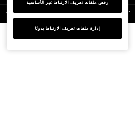
رفض ملفات تعريف الارتباط غير الأساسية
Linen Collection
Swimwear & Beachwear
حقوق الطبع والنشر محفوظة © لصالح 2026 Next General Trading LLC. مسجلة في
دبي. رقم الشركة 1202472
Tops & T-Shirts
Sandals & Sliders
إدارة ملفات تعريف الارتباط يدويًا
Jumpsuits & Playsuits
Shorts & Skirts
Sun Safe
Sun Hats & Caps
Sunglasses
Women's Holiday Shop
Women's Travel Styles
Dresses
Occasionwear
Linen Collection
Tops & T-Shirts
Cover Ups & Kaftans
Sandals
Swimwear
Jumpsuits & Playsuits