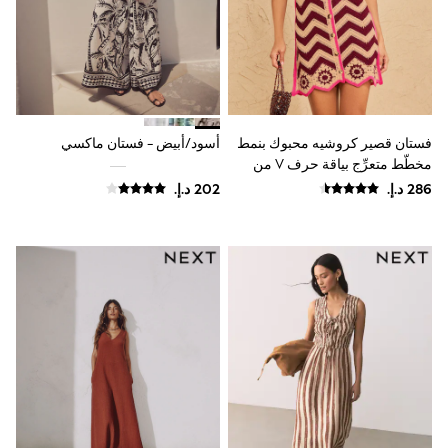
Sunset Styles
Occasionwear
Sets & Outfits
Linen Collection
Tops & T-Shirts
Shirts
Polo Shirts
فستان قصير كروشيه محبوك بنمط
أسود/أبيض - فستان ماكسي
Swimwear
مخطّط متعرِّج بياقة حرف V من
Shorts
Sandals & Clogs
Love & Roses
Sun Safe
Rash Vests
Sun Hats & Caps
Sunglasses
Baby Holiday Shop
Baby Summer Nightwear
Occasionwear
Dresses
Sets & Outfits
Rompers
Sandals
Swimwear
Sun Hats & Caps