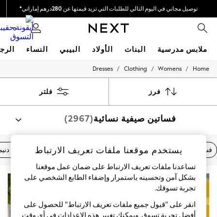
توصيل مجاني في اليوم التالي للطلبات التي تزيد قيمتها عن 280درهم إماراتي*
نحن نقوم بدفع جميع الرسوم
0
ملابس مدرسية
البنات
الأولاد
البيبي
النساء
الرج
/
/
/
Dresses
Clothing
Womens
Home
HOLIDAY SHOP
Holiday Shop
Modest Holiday Outfits
فرز
فلتر
Sunset Styles
Summer Nightwear
فساتين صيفية نسائية
(2967)
Occasionwear
Girls
Girls' Holiday Shop
Girls' Travel Styles
يستخدم موقعنا ملفات تعريف الارتباط
فساتين بنقشة الزهور
فساتين النهار
فساتين أنيقة
فساتين دنيم
Sunset Styles
Dresses
تساعدنا ملفات تعريف الارتباط على ضمان عمل موقعنا
Occasionwear
بشكل آمن وتحسينه باستمرار وإضفاء الطابع الشخصي على
Sets & Outfits
تجربة تسوقك.‏
Linen Collection
Swimwear & Beachwear
انقر على "قبول جميع ملفات تعريف الارتباط" للحصول على
Tops & T-Shirts
أفضل تجربة تسوق. ويمكنك تغيير هذه الإعدادات في أي وقت