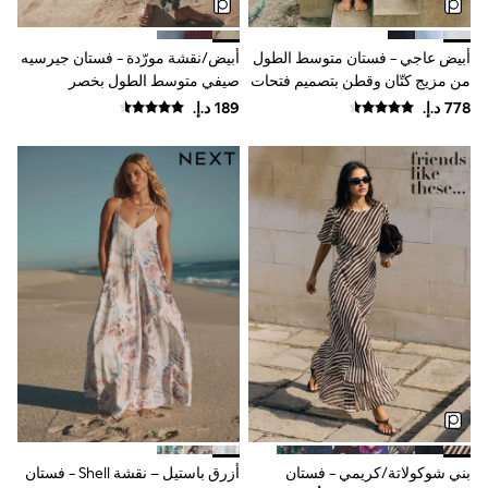
Mint Velvet
Monsoon
River Island
أبيض عاجي - فستان متوسط الطول
أبيض/نقشة مورّدة - فستان جيرسيه
SCHOOWEAR
من مزيج كتّان وقطن بتصميم فتحات
صيفي متوسط الطول بخصر
All Boys Schoolwear
Hazel من Reiss
كشكشة
Shoes
Trousers
Shorts
Shirts
Polo Shirts
Sweatshirts & Jumpers
Coats & Jackets
Underwear
Socks
Multipacks
All Boys Sport & Swimwear
Trainers & Pumps
Swimwear
Tops
Shorts
Joggers
adidas
Nike
بني شوكولاتة/كريمي - فستان
أزرق باستيل – نقشة Shell - فستان
All Girls Schoolwear