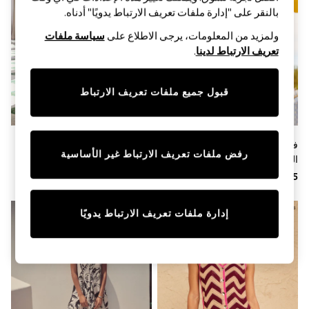
Sandals & Sliders
بالنقر على "إدارة ملفات تعريف الارتباط يدويًا" أدناه.
Jumpsuits & Playsuits
Shorts & Skirts
ولمزيد من المعلومات، يرجى الاطلاع على
سياسة ملفات
Sun Safe
تعريف الارتباط لدينا
.
Sun Hats & Caps
Sunglasses
Women's Holiday Shop
قبول جميع ملفات تعريف الارتباط
Women's Travel Styles
Dresses
Occasionwear
Linen Collection
فستان قصير بحمالات وربطة على
فستان ماكسي بطبعة موضعيّة
Tops & T-Shirts
رفض ملفات تعريف الارتباط غير الأساسية
الكتف من Lipsy
وأشرطة وتنورة بطبقات من مزيج
Cover Ups & Kaftans
Sandals
القطن والفيسكوز من Lipsy
Swimwear
Jumpsuits & Playsuits
Beachwear
إدارة ملفات تعريف الارتباط يدويًا
Skirts
Trousers
Sunglasses
Sun Hats & Caps
Resort Styles
Boys' Holiday Shop
Boys' Travel Styles