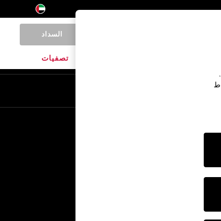
السداد
0
المنتجات المنزلية
الماركات
تصفيات
اط
En
Ar
خدمات أخرى
الإعلام والصحافة
الشركة
وظائف NEXT
برنامج الشركاء الخاص بنا