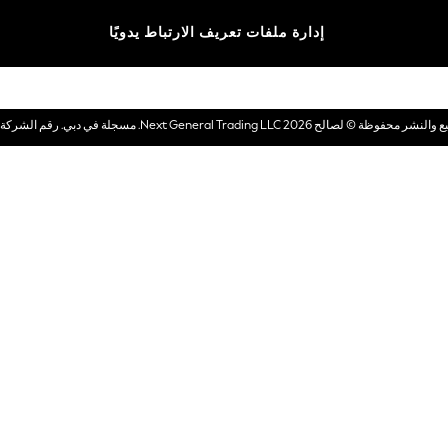
الماركات
إدارة ملفات تعريف الارتباط يدويًا
بطاقات هدايا إلكترونية
© لصالح 2026 Next General Trading LLC. مسجلة في دبي. رقم الشركة 1202472