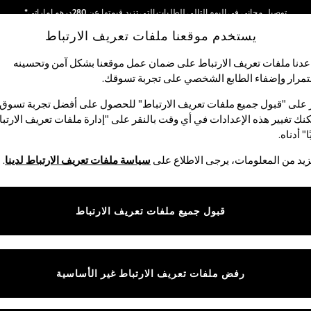
توصيل مجاني في اليوم التالي للطلبات التي تزيد قيمتها عن 280درهم إماراتي*
يستخدم موقعنا ملفات تعريف الارتباط
نحن نقوم بدفع جميع الرسوم
شبكاتنا الاجتماعية
دنا ملفات تعريف الارتباط على ضمان عمل موقعنا بشكل آمن وتحسينه
مرار وإضفاء الطابع الشخصي على تجربة تسوقك.‏
الأولاد
البيبي
النساء
الرجال
 على "قبول جميع ملفات تعريف الارتباط" للحصول على أفضل تجربة تسوق.
نك تغيير هذه الإعدادات في أي وقت بالنقر على "إدارة ملفات تعريف الارتب
اختر اللغة
ا" أدناه.
العربية
يد من المعلومات، يرجى الاطلاع على
سياسة ملفات تعريف الارتباط لدينا
.
قوق القانونية
الأقسام
ية وملفات تعريف الارتباط
نسائي
قبول جميع ملفات تعريف الارتباط
كام
رجالي
عريف الارتباط بشكل فردي
الأولاد
البنات
رفض ملفات تعريف الارتباط غير الأساسية
المنتجات المنزلية
البيبي