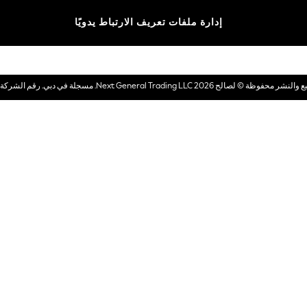
الماركات
إدارة ملفات تعريف الارتباط يدويًا
بطاقات هدايا إلكترونية
© لصالح 2026 Next General Trading LLC. مسجلة في دبي. رقم الشركة 1202472