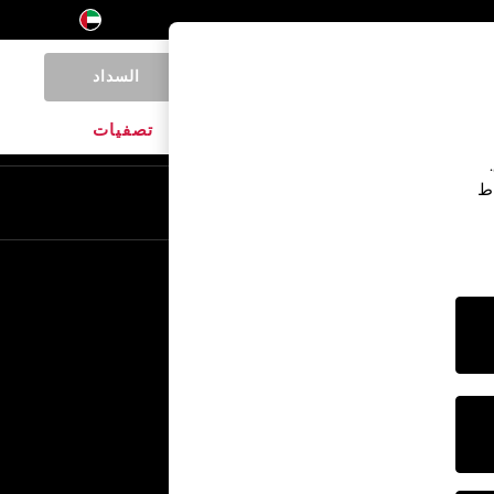
السداد
0
المنتجات المنزلية
الماركات
تصفيات
اط
En
Ar
خدمات أخرى
الإعلام والصحافة
الشركة
وظائف NEXT
برنامج الشركاء الخاص بنا