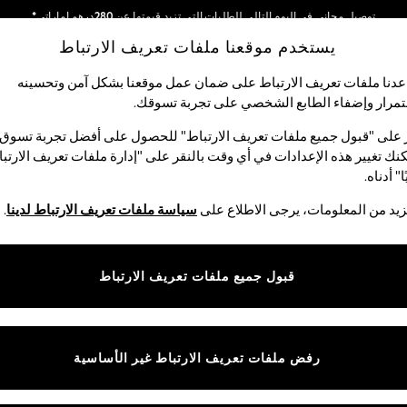
توصيل مجاني في اليوم التالي للطلبات التي تزيد قيمتها عن 280درهم إماراتي*
يستخدم موقعنا ملفات تعريف الارتباط
نحن نقوم بدفع جميع الرسوم
شبكاتنا الاجتماعية
دنا ملفات تعريف الارتباط على ضمان عمل موقعنا بشكل آمن وتحسينه
مرار وإضفاء الطابع الشخصي على تجربة تسوقك.‏
لبيبي
النساء
الرجال
متجر العطلات
 على "قبول جميع ملفات تعريف الارتباط" للحصول على أفضل تجربة تسوق.
نك تغيير هذه الإعدادات في أي وقت بالنقر على "إدارة ملفات تعريف الارتب
اختر اللغة
ا" أدناه.
العربية
يد من المعلومات، يرجى الاطلاع على
سياسة ملفات تعريف الارتباط لدينا
.
قوق القانونية
الأقسام
ية وملفات تعريف الارتباط
نسائي
قبول جميع ملفات تعريف الارتباط
كام
رجالي
عريف الارتباط بشكل فردي
الأولاد
البنات
رفض ملفات تعريف الارتباط غير الأساسية
المنتجات المنزلية
البيبي