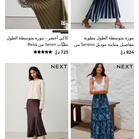
Mint Velvet
Monsoon
River Island
SCHOOWEAR
All Boys Schoolwear
Shoes
تنورة متوسطة الطول مطوية
كاكي أخضر - تنورة متوسطة الطول
Trousers
Shorts
بتفاصيل متباينة موديل Serena من
بطيَّات Seren من Reiss
Shirts
Reiss
Polo Shirts
Sweatshirts & Jumpers
Coats & Jackets
Underwear
Socks
Multipacks
All Boys Sport & Swimwear
Trainers & Pumps
Swimwear
Tops
Shorts
Joggers
adidas
Nike
All Girls Schoolwear