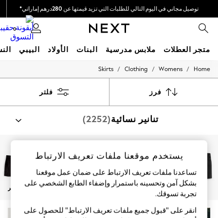
توصيل مجاني في اليوم التالي للطلبات التي تزيد قيمتها عن 280درهم إماراتي*
نحن نقوم بدفع جميع الرسوم
0
متجر العطلات
ملابس مدرسية
البنات
الأولاد
البيبي
النس
/
/
/
Skirts
Clothing
Womens
Home
HOLIDAY SHOP
Holiday Shop
Modest Holiday Outfits
فرز
فلتر
Sunset Styles
Summer Nightwear
تنانير نسائية
(2252)
Occasionwear
Girls
Girls' Holiday Shop
Girls' Travel Styles
تسوق حسب الفئة
يستخدم موقعنا ملفات تعريف الارتباط
Sunset Styles
تنورات
طقم من رداء علوي وتنورة
Dresses
تساعدنا ملفات تعريف الارتباط على ضمان عمل موقعنا
Occasionwear
بشكل آمن وتحسينه باستمرار وإضفاء الطابع الشخصي على
Sets & Outfits
أسود
ملابس للعمل
مطوي
جلد
دنيم
قصير
Linen Collection
تجربة تسوقك.‏
Swimwear & Beachwear
انقر على "قبول جميع ملفات تعريف الارتباط" للحصول على
Tops & T-Shirts