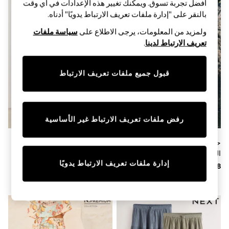
Sandals & Sliders
أفضل تجربة تسوق. ويمكنك تغيير هذه الإعدادات في أي وقت
Jumpsuits & Playsuits
بالنقر على "إدارة ملفات تعريف الارتباط يدويًا" أدناه.
Shorts & Skirts
Sun Safe
ولمزيد من المعلومات، يرجى الاطلاع على
سياسة ملفات
Sun Hats & Caps
تعريف الارتباط لدينا
.
Sunglasses
Women's Holiday Shop
Women's Travel Styles
قبول جميع ملفات تعريف الارتباط
Dresses
Occasionwear
Linen Collection
Tops & T-Shirts
Cover Ups & Kaftans
رفض ملفات تعريف الارتباط غير الأساسية
Sandals
Swimwear
حزمة من 2 تنورة ماكسي من
أزرق داكن أزرق - تنورة ماكسي
Jumpsuits & Playsuits
القطن من The Set
بكشكشة
Beachwear
إدارة ملفات تعريف الارتباط يدويًا
Skirts
Trousers
Sunglasses
Sun Hats & Caps
Resort Styles
Boys' Holiday Shop
Boys' Travel Styles