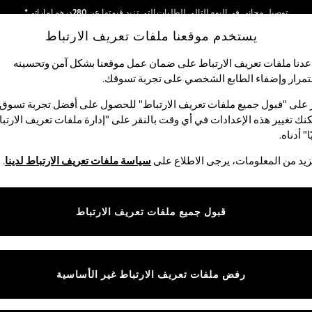
توصيل مجاني في اليوم التالي للطلبات التي تزيد قيمتها عن 280درهم إماراتي*
يستخدم موقعنا ملفات تعريف الارتباط
نحن نقوم بدفع جميع الرسوم
شبكاتنا الاجتماعية
دنا ملفات تعريف الارتباط على ضمان عمل موقعنا بشكل آمن وتحسينه
مرار وإضفاء الطابع الشخصي على تجربة تسوقك.‏
الأولاد
البيبي
النساء
الرجال
 على "قبول جميع ملفات تعريف الارتباط" للحصول على أفضل تجربة تسوق.
نك تغيير هذه الإعدادات في أي وقت بالنقر على "إدارة ملفات تعريف الارتب
اختر اللغة
ا" أدناه.
العربية
يد من المعلومات، يرجى الاطلاع على
سياسة ملفات تعريف الارتباط لدينا
.
قوق القانونية
الأقسام
ية وملفات تعريف الارتباط
نسائي
قبول جميع ملفات تعريف الارتباط
كام
رجالي
عريف الارتباط بشكل فردي
الأولاد
البنات
رفض ملفات تعريف الارتباط غير الأساسية
المنتجات المنزلية
البيبي