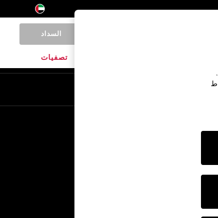
السداد
0
المنتجات المنزلية
الماركات
تصفيات
اط
En
Ar
خدمات أخرى
الإعلام والصحافة
الشركة
وظائف NEXT
برنامج الشركاء الخاص بنا