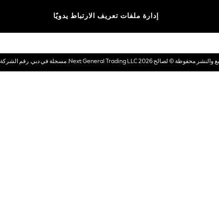
الماركات
إدارة ملفات تعريف الارتباط يدويًا
بطاقات هدايا إلكترونية
© لصالح 2026 Next General Trading LLC. مسجلة في دبي. رقم الشركة 1202472