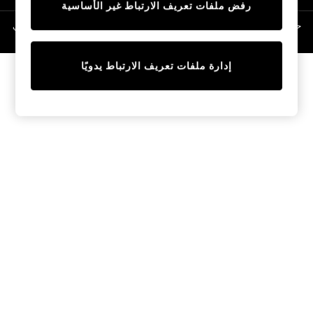
رفض ملفات تعريف الارتباط غير الأساسية
Linen Collection
Swimwear & Beachwear
حقوق الطبع والنشر محفوظة © لصالح 2026 Next General Trading LLC. مسجلة في
دبي. رقم الشركة 1202472
Tops & T-Shirts
Sandals & Sliders
إدارة ملفات تعريف الارتباط يدويًا
Jumpsuits & Playsuits
Shorts & Skirts
Sun Safe
Sun Hats & Caps
Sunglasses
Women's Holiday Shop
Women's Travel Styles
Dresses
Occasionwear
Linen Collection
Tops & T-Shirts
Cover Ups & Kaftans
Sandals
Swimwear
Jumpsuits & Playsuits