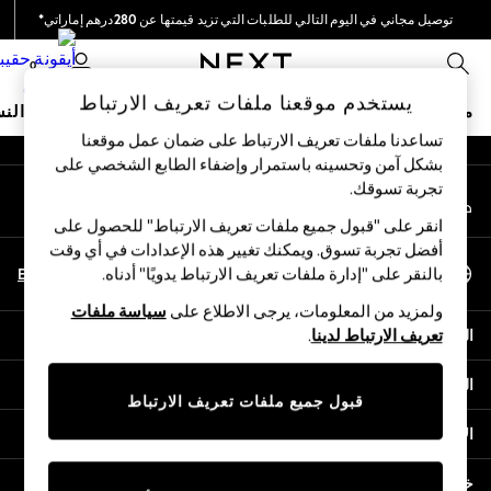
توصيل مجاني في اليوم التالي للطلبات التي تزيد قيمتها عن 280درهم إماراتي*
An error occurred on client
نحن نقوم بدفع جميع الرسوم
0
شبكاتنا الاجتماعية
يستخدم موقعنا ملفات تعريف الارتباط
متجر العطلات
ملابس مدرسية
البنات
الأولاد
البيبي
النس
تساعدنا ملفات تعريف الارتباط على ضمان عمل موقعنا
بشكل آمن وتحسينه باستمرار وإضفاء الطابع الشخصي على
HOLIDAY SHOP
تجربة تسوقك.‏
حسابي
Holiday Shop
قم بتسجيل الدخول إلى حسابك
Modest Holiday Outfits
انقر على "قبول جميع ملفات تعريف الارتباط" للحصول على
Sunset Styles
أفضل تجربة تسوق. ويمكنك تغيير هذه الإعدادات في أي وقت
اختر اللغة
Summer Nightwear
En
Ar
بالنقر على "إدارة ملفات تعريف الارتباط يدويًا" أدناه.
العربية
Occasionwear
ولمزيد من المعلومات، يرجى الاطلاع على
سياسة ملفات
Girls
المساعدة
تعريف الارتباط لدينا
.
Girls' Holiday Shop
Girls' Travel Styles
الخصوصية والحقوق القانونية
Sunset Styles
قبول جميع ملفات تعريف الارتباط
Dresses
الأقسام
Occasionwear
Sets & Outfits
خدمات أخرى