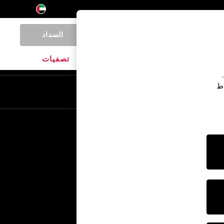
السداد
0
المنتجات المنزلية
الماركات
تصفيات
اط
En
Ar
خدمات أخرى
الإعلام والصحافة
الشركة
وظائف NEXT
برنامج الشركاء الخاص بنا