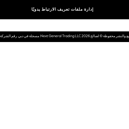
الماركات
إدارة ملفات تعريف الارتباط يدويًا
بطاقات هدايا إلكترونية
© لصالح 2026 Next General Trading LLC. مسجلة في دبي. رقم الشركة 1202472