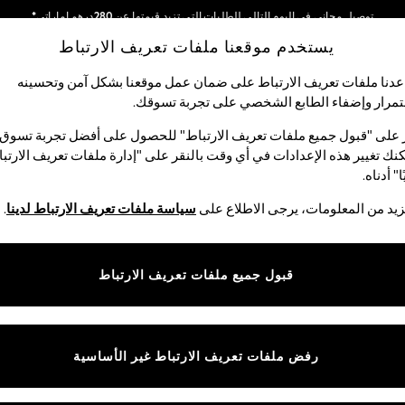
توصيل مجاني في اليوم التالي للطلبات التي تزيد قيمتها عن 280درهم إماراتي*
يستخدم موقعنا ملفات تعريف الارتباط
نحن نقوم بدفع جميع الرسوم
شبكاتنا الاجتماعية
دنا ملفات تعريف الارتباط على ضمان عمل موقعنا بشكل آمن وتحسينه
مرار وإضفاء الطابع الشخصي على تجربة تسوقك.‏
الأولاد
البيبي
النساء
الرجال
 على "قبول جميع ملفات تعريف الارتباط" للحصول على أفضل تجربة تسوق.
نك تغيير هذه الإعدادات في أي وقت بالنقر على "إدارة ملفات تعريف الارتب
اختر اللغة
ا" أدناه.
العربية
يد من المعلومات، يرجى الاطلاع على
سياسة ملفات تعريف الارتباط لدينا
.
قوق القانونية
الأقسام
ية وملفات تعريف الارتباط
نسائي
قبول جميع ملفات تعريف الارتباط
كام
رجالي
عريف الارتباط بشكل فردي
الأولاد
البنات
رفض ملفات تعريف الارتباط غير الأساسية
المنتجات المنزلية
البيبي