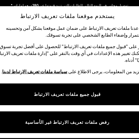
توصيل مجاني في اليوم التالي للطلبات التي تزيد قيمتها عن 280درهم إماراتي*
يستخدم موقعنا ملفات تعريف الارتباط
نحن نقوم بدفع جميع الرسوم
شبكاتنا الاجتماعية
دنا ملفات تعريف الارتباط على ضمان عمل موقعنا بشكل آمن وتحسينه
مرار وإضفاء الطابع الشخصي على تجربة تسوقك.‏
الأولاد
البيبي
النساء
الرجال
 على "قبول جميع ملفات تعريف الارتباط" للحصول على أفضل تجربة تسوق.
نك تغيير هذه الإعدادات في أي وقت بالنقر على "إدارة ملفات تعريف الارتب
اختر اللغة
ا" أدناه.
العربية
يد من المعلومات، يرجى الاطلاع على
سياسة ملفات تعريف الارتباط لدينا
.
قوق القانونية
الأقسام
ية وملفات تعريف الارتباط
نسائي
قبول جميع ملفات تعريف الارتباط
كام
رجالي
عريف الارتباط بشكل فردي
الأولاد
البنات
رفض ملفات تعريف الارتباط غير الأساسية
المنتجات المنزلية
البيبي