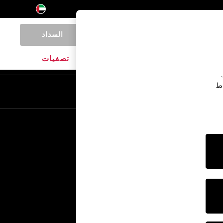
السداد
0
المنتجات المنزلية
الماركات
تصفيات
اط
En
Ar
خدمات أخرى
الإعلام والصحافة
الشركة
وظائف NEXT
برنامج الشركاء الخاص بنا