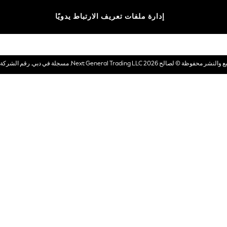
الماركات
إدارة ملفات تعريف الارتباط يدويًا
بطاقات هدايا إلكترونية
© لصالح 2026 Next General Trading LLC. مسجلة في دبي. رقم الشركة 1202472