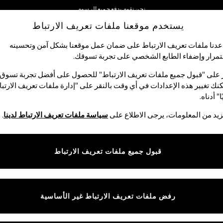
نحن نقوم بدفع جميع الرسوم
يستخدم موقعنا ملفات تعريف الارتباط
نحن نقبل
شبكاتنا الاجتماعية
دنا ملفات تعريف الارتباط على ضمان عمل موقعنا بشكل آمن وتحسينه
مرار وإضفاء الطابع الشخصي على تجربة تسوقك.‏
لبيبي
النساء
الرجال
متجر العطلات
 على "قبول جميع ملفات تعريف الارتباط" للحصول على أفضل تجربة تسوق.
نك تغيير هذه الإعدادات في أي وقت بالنقر على "إدارة ملفات تعريف الارتب
اختر اللغة
ا" أدناه.
العربية
يد من المعلومات، يرجى الاطلاع على
سياسة ملفات تعريف الارتباط لدينا
.
قوق القانونية
الأقسام
ية وملفات تعريف الارتباط
نسائي
قبول جميع ملفات تعريف الارتباط
كام
رجالي
عريف الارتباط بشكل فردي
الأولاد
البنات
رفض ملفات تعريف الارتباط غير الأساسية
المنتجات المنزلية
البيبي