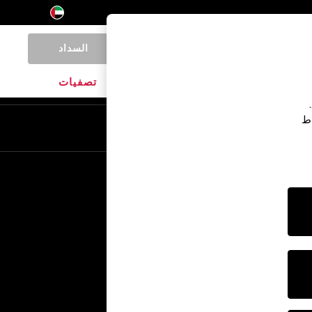
السداد
0
المنتجات المنزلية
الماركات
تصفيات
اط
En
Ar
خدمات أخرى
الإعلام والصحافة
الشركة
وظائف NEXT
برنامج الشركاء الخاص بنا