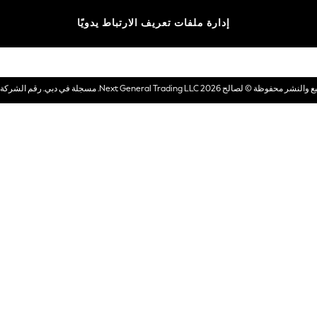
الماركات
إدارة ملفات تعريف الارتباط يدويًا
بطاقات هدايا إلكترونية
© لصالح 2026 Next General Trading LLC. مسجلة في دبي. رقم الشركة 1202472