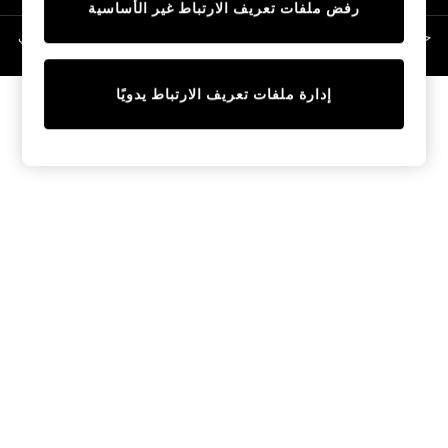
رفض ملفات تعريف الارتباط غير الأساسية
Linen Collection
Swimwear & Beachwear
حقوق الطبع والنشر محفوظة © لصالح 2026 Next General Trading LLC. مسجلة في
دبي. رقم الشركة 1202472
Tops & T-Shirts
Sandals & Sliders
إدارة ملفات تعريف الارتباط يدويًا
Jumpsuits & Playsuits
Shorts & Skirts
Sun Safe
Sun Hats & Caps
Sunglasses
Women's Holiday Shop
Women's Travel Styles
Dresses
Occasionwear
Linen Collection
Tops & T-Shirts
Cover Ups & Kaftans
Sandals
Swimwear
Jumpsuits & Playsuits