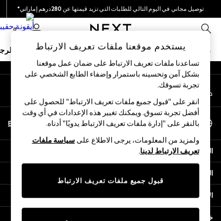
توصيل مجاني في اليوم التالي للطلبات التي تزيد قيمتها عن 280درهم إماراتي*
An error occurred on client
نحن نقوم بدفع جميع الرسوم
0
شبكاتنا الاجتماعية
يستخدم موقعنا ملفات تعريف الارتباط
ملابس مدرسية
البنات
الأولاد
البيبي
النساء
الرج
تساعدنا ملفات تعريف الارتباط على ضمان عمل موقعنا
بشكل آمن وتحسينه باستمرار وإضفاء الطابع الشخصي على
HOLIDAY SHOP
تجربة تسوقك.‏
حسابي
Holiday Shop
قم بتسجيل الدخول إلى حسابك
Modest Holiday Outfits
انقر على "قبول جميع ملفات تعريف الارتباط" للحصول على
Sunset Styles
أفضل تجربة تسوق. ويمكنك تغيير هذه الإعدادات في أي وقت
اختر اللغة
Summer Nightwear
En
Ar
بالنقر على "إدارة ملفات تعريف الارتباط يدويًا" أدناه.
العربية
Occasionwear
ولمزيد من المعلومات، يرجى الاطلاع على
سياسة ملفات
Girls
المساعدة
تعريف الارتباط لدينا
.
Girls' Holiday Shop
Girls' Travel Styles
الخصوصية والحقوق القانونية
Sunset Styles
قبول جميع ملفات تعريف الارتباط
Dresses
الأقسام
Occasionwear
Sets & Outfits
خدمات أخرى