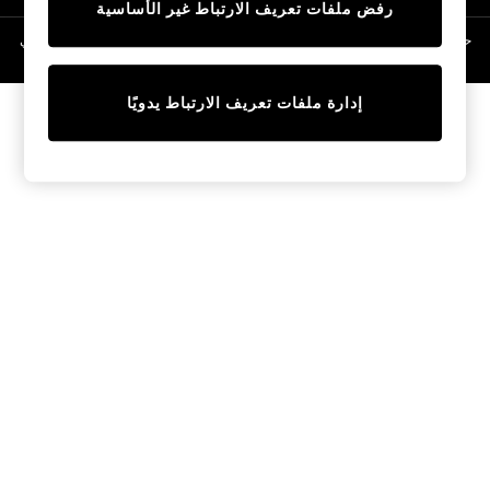
رفض ملفات تعريف الارتباط غير الأساسية
Linen Collection
Swimwear & Beachwear
حقوق الطبع والنشر محفوظة © لصالح 2026 Next General Trading LLC. مسجلة في
دبي. رقم الشركة 1202472
Tops & T-Shirts
Sandals & Sliders
إدارة ملفات تعريف الارتباط يدويًا
Jumpsuits & Playsuits
Shorts & Skirts
Sun Safe
Sun Hats & Caps
Sunglasses
Women's Holiday Shop
Women's Travel Styles
Dresses
Occasionwear
Linen Collection
Tops & T-Shirts
Cover Ups & Kaftans
Sandals
Swimwear
Jumpsuits & Playsuits