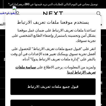
توصيل مجاني في اليوم التالي للطلبات التي تزيد قيمتها عن 280درهم إماراتي*
An error occurred on client
نحن نقوم بدفع جميع الرسوم
0
شبكاتنا الاجتماعية
يستخدم موقعنا ملفات تعريف الارتباط
متجر العطلات
ملابس مدرسية
البنات
الأولاد
البيبي
النس
تساعدنا ملفات تعريف الارتباط على ضمان عمل موقعنا
بشكل آمن وتحسينه باستمرار وإضفاء الطابع الشخصي على
HOLIDAY SHOP
تجربة تسوقك.‏
حسابي
Holiday Shop
قم بتسجيل الدخول إلى حسابك
Modest Holiday Outfits
انقر على "قبول جميع ملفات تعريف الارتباط" للحصول على
Sunset Styles
أفضل تجربة تسوق. ويمكنك تغيير هذه الإعدادات في أي وقت
اختر اللغة
Summer Nightwear
En
Ar
بالنقر على "إدارة ملفات تعريف الارتباط يدويًا" أدناه.
العربية
Occasionwear
ولمزيد من المعلومات، يرجى الاطلاع على
سياسة ملفات
Girls
المساعدة
تعريف الارتباط لدينا
.
Girls' Holiday Shop
Girls' Travel Styles
الخصوصية والحقوق القانونية
Sunset Styles
قبول جميع ملفات تعريف الارتباط
Dresses
الأقسام
Occasionwear
Sets & Outfits
خدمات أخرى