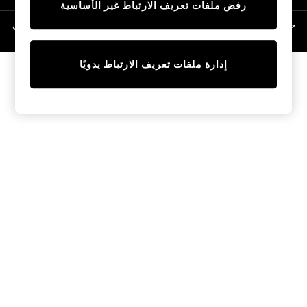
رفض ملفات تعريف الارتباط غير الأساسية
Linen Collection
Swimwear & Beachwear
حقوق الطبع والنشر محفوظة © لصالح 2026 Next General Trading LLC. مسجلة في
دبي. رقم الشركة 1202472
Tops & T-Shirts
Sandals & Sliders
إدارة ملفات تعريف الارتباط يدويًا
Jumpsuits & Playsuits
Shorts & Skirts
Sun Safe
Sun Hats & Caps
Sunglasses
Women's Holiday Shop
Women's Travel Styles
Dresses
Occasionwear
Linen Collection
Tops & T-Shirts
Cover Ups & Kaftans
Sandals
Swimwear
Jumpsuits & Playsuits