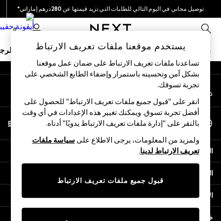
توصيل مجاني في اليوم التالي للطلبات التي تزيد قيمتها عن 280درهم إماراتي*
An error occurred on client
نحن نقوم بدفع جميع الرسوم
0
شبكاتنا الاجتماعية
يستخدم موقعنا ملفات تعريف الارتباط
ملابس مدرسية
البنات
الأولاد
البيبي
النساء
الرج
تساعدنا ملفات تعريف الارتباط على ضمان عمل موقعنا
بشكل آمن وتحسينه باستمرار وإضفاء الطابع الشخصي على
HOLIDAY SHOP
تجربة تسوقك.‏
حسابي
Holiday Shop
قم بتسجيل الدخول إلى حسابك
Modest Holiday Outfits
انقر على "قبول جميع ملفات تعريف الارتباط" للحصول على
Sunset Styles
أفضل تجربة تسوق. ويمكنك تغيير هذه الإعدادات في أي وقت
اختر اللغة
Summer Nightwear
En
Ar
بالنقر على "إدارة ملفات تعريف الارتباط يدويًا" أدناه.
العربية
Occasionwear
ولمزيد من المعلومات، يرجى الاطلاع على
سياسة ملفات
Girls
المساعدة
تعريف الارتباط لدينا
.
Girls' Holiday Shop
Girls' Travel Styles
الخصوصية والحقوق القانونية
Sunset Styles
قبول جميع ملفات تعريف الارتباط
Dresses
الأقسام
Occasionwear
Sets & Outfits
خدمات أخرى