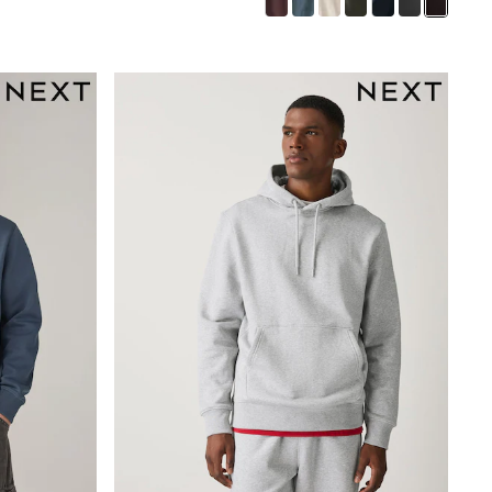
Mens' Holiday Shop
Occasionwear
Shirts
Linen Collection
Polo Shirts
Tops & T-Shirts
Trousers & Chinos
Jeans
Sandals
Shorts
Swimwear
Hats & Caps
Vests
Sunglasses
Beach Towels
Bags
Travel Bags
Luggage
Angel & Rocket
B by Ted Baker
Baker by Ted Baker
Boden
Lipsy