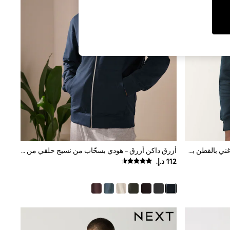
أزرق داكن أزرق - هودي جيرسيه ثقيل غني بالقطن بسحاب كامل
أزرق داكن أزرق - هودي بسحّاب من نسيج حلقي من الداخل