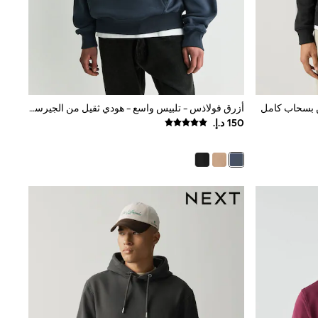
ن بسحاب كامل
أزرق فولاذس - تلبيس واسع - هودي ثقيل من الجيرسيه الغني بالقطن