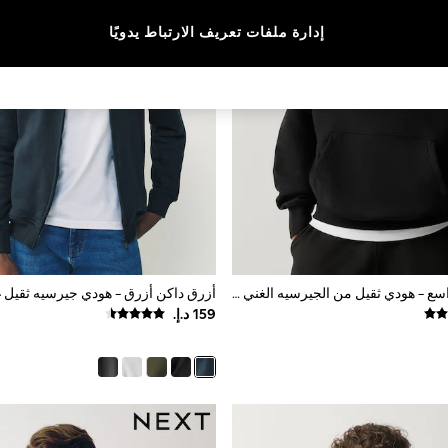
إدارة ملفات تعريف الارتباط يدويًا
أسود - تلبيس واسع - هودي ثقيل من الجيرسيه الغني بالقطن