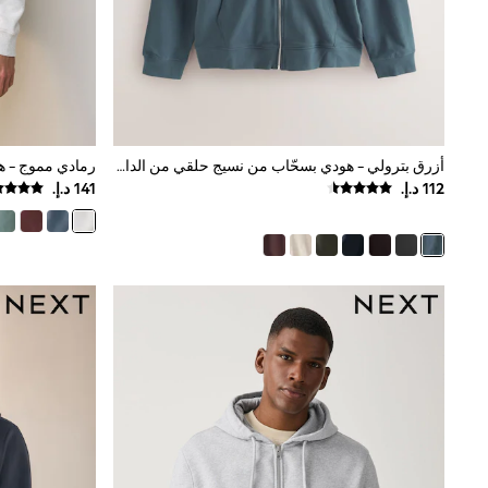
All Girls Schoolwear
Shoes
Dresses
Trousers
Skirts
Shirts
Polo Shirts
Sweatshirts
أزرق بترولي - هودي بسحّاب من نسيج حلقي من الداخل
رمادي مموج - 
Cardigans
Coats & Jackets
Underwear
Socks & Tights
Multipacks
All Girls Sports & Swimwear
Trainers & Pumps
Swimwear
Tops
Leggings
Shorts
Joggers
adidas
Nike
Shop All