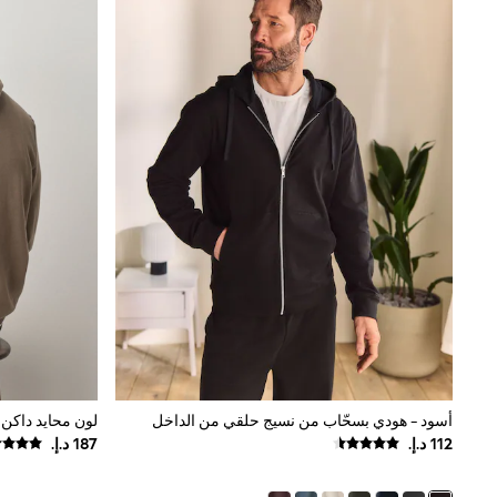
Boys' Travel Styles
Sunset Styles
Occasionwear
Sets & Outfits
Linen Collection
Tops & T-Shirts
Shirts
Polo Shirts
Swimwear
Shorts
Sandals & Clogs
Sun Safe
Rash Vests
Sun Hats & Caps
Sunglasses
Baby Holiday Shop
Baby Summer Nightwear
Occasionwear
Dresses
Sets & Outfits
أسود - هودي بسحّاب من نسيج حلقي من الداخل
لون محايد داكن - 
Rompers
Sandals
Swimwear
Sun Hats & Caps