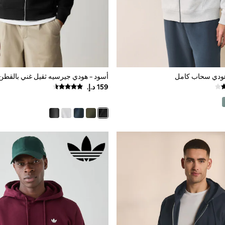
هودي سحاب كامل
أسود - هودي جيرسيه ثقيل غني بالقط