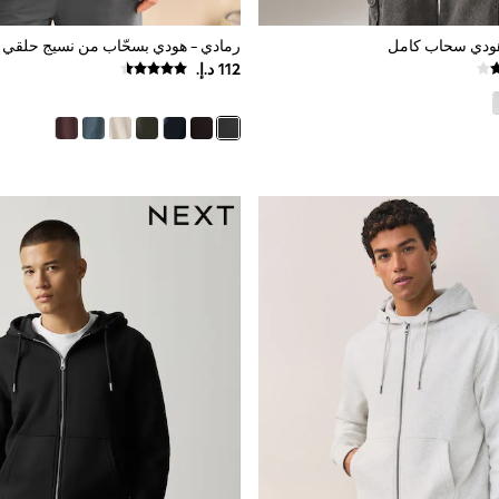
هودي سحاب كامل
رمادي - هودي بسحّاب من نسيج حلقي 