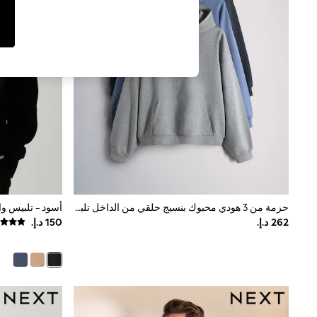
Tops & T-Shirts
Sandals & Sliders
Jumpsuits & Playsuits
Shorts & Skirts
Sun Safe
Sun Hats & Caps
Sunglasses
Women's Holiday Shop
Women's Travel Styles
Dresses
Occasionwear
Linen Collection
Tops & T-Shirts
Cover Ups & Kaftans
Sandals
Swimwear
حزمة من 3 هودي محبوك بنسيج حلقي من الداخل تلبيس مريح من The Set
Jumpsuits & Playsuits
Beachwear
Skirts
Trousers
Sunglasses
Sun Hats & Caps
Resort Styles
Boys' Holiday Shop